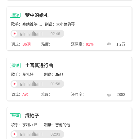
梦中的婚礼
指弹
歌手：塞纳维尔·图森
制谱：大小象的琴
02:46
调式：
Bb调
难度：
还原度：
92%
1.2万
土耳其进行曲
指弹
歌手：莫扎特
制谱：JInU
01:58
调式：
A调
难度：
还原度：
2882
绿袖子
指弹
歌手：亨利八世
制谱：吉他的他
02:03