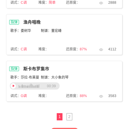
调式：
C调
难度：
简单
还原度：
2888
渔舟唱晚
指弹
歌手：娄树华
制谱：董宏峰
调式：
C调
难度：
还原度：
87%
4112
斯卡布罗集市
指弹
歌手：莎拉·布莱曼
制谱：大小象的琴
00:39
调式：
G调
难度：
还原度：
88%
3583
1
2