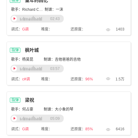
童年的回忆
指弹
歌手：Richard Clayderman
制谱：一沫
02:43
调式：
G调
难度：
还原度：
1403
枫叶城
指弹
歌手：杨昊昆
制谱：吉他爸爸的吉他
03:57
调式：
c#调
难度：
还原度：
96%
1.5万
梁祝
指弹
歌手：何占豪
制谱：大小象的琴
05:09
调式：
G调
难度：
还原度：
85%
6416