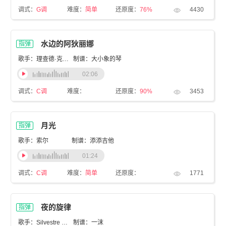
调式：
G调
难度：
简单
还原度：
76%
4430
水边的阿狄丽娜
指弹
歌手：理查德·克莱德曼
制谱：大小象的琴
02:06
调式：
C调
难度：
还原度：
90%
3453
月光
指弹
歌手：索尔
制谱：添添吉他
01:24
调式：
C调
难度：
简单
还原度：
1771
夜的旋律
指弹
歌手：Silvestre Fonseca
制谱：一沫