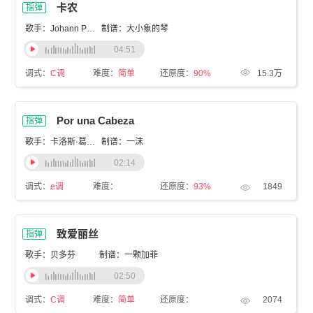
卡农
指弹
歌手：Johann Pachelbel
制谱：大小象的琴
04:51
调式：
C调
难度：
简单
还原度：
90%
15.3万
Por una Cabeza
指弹
歌手：卡洛斯·葛戴尔
制谱：一沫
02:14
调式：
e调
难度：
还原度：
93%
1849
致爱丽丝
指弹
歌手：贝多芬
制谱：一颗加菲
02:50
调式：
C调
难度：
简单
还原度：
2074