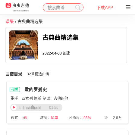
搜索曲谱
下载APP
谱集
/ 古典曲精选集
古典曲精选集
2022-04-08 创建
曲谱目录
32首精选曲谱
爱的罗曼史
指弹
歌手：西索·叶佩斯
制谱：吉他的他
01:55
调式：
e调
难度：
简单
还原度：
93%
2.8万