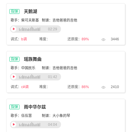
天鹅湖
指弹
歌手：柴可夫斯基
制谱：吉他爸爸的吉他
02:29
调式：
b调
难度：
还原度：
89%
3446
瑶族舞曲
指弹
歌手：中国民乐
制谱：吉他爸爸的吉他
01:42
调式：
c#调
难度：
还原度：
86%
2410
雨中华尔兹
指弹
歌手：伍伍慧
制谱：大小象的琴
04:04