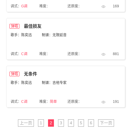
调式：
G调
难度：
还原度：
169
最佳损友
弹唱
歌手：陈奕迅
制谱：无限延音
调式：
C调
难度：
还原度：
881
无条件
弹唱
歌手：陈奕迅
制谱：吉他专家
调式：
C调
难度：
简单
还原度：
191
上一页
1
2
3
4
5
6
下一页