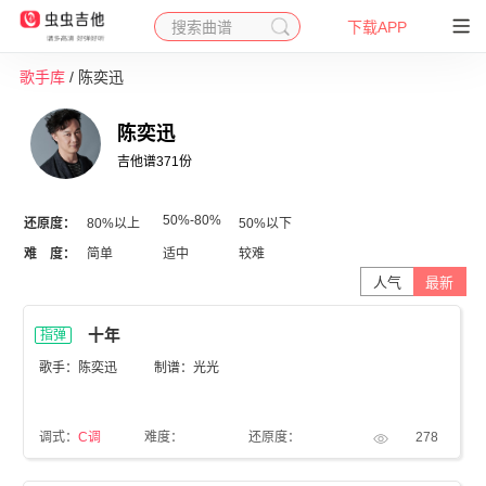
搜索曲谱
下载APP
歌手库
/ 陈奕迅
陈奕迅
吉他谱371份
50%-80%
还原度：
80%以上
50%以下
难 度：
简单
适中
较难
人气
最新
十年
指弹
歌手：陈奕迅
制谱：光光
调式：
C调
难度：
还原度：
278