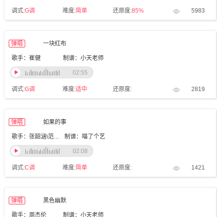
调式:
G调
难度:
简单
还原度:
85%
5983
弹唱
一块红布
歌手：崔健
制谱：小天老师
02:55
调式:
G调
难度:
适中
还原度:
2819
弹唱
如果的事
歌手：张韶涵\范玮琪
制谱：喵了个艺
02:08
调式:
C调
难度:
简单
还原度:
1421
弹唱
黑色幽默
歌手：周杰伦
制谱：小天老师