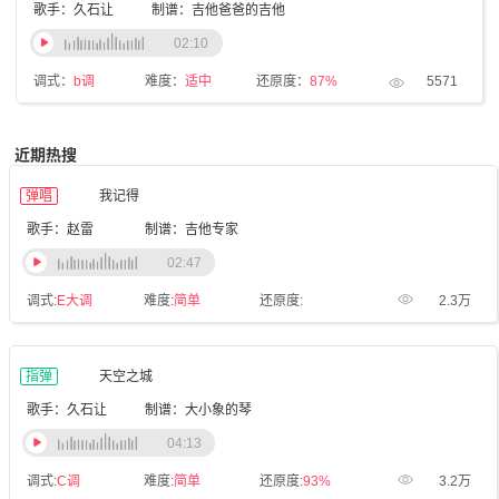
歌手：久石让
制谱：吉他爸爸的吉他
02:10
调式：
b调
难度：
适中
还原度：
87%
5571
近期热搜
弹唱
我记得
歌手：赵雷
制谱：吉他专家
02:47
调式:
E大调
难度:
简单
还原度:
2.3万
指弹
天空之城
歌手：久石让
制谱：大小象的琴
04:13
调式:
C调
难度:
简单
还原度:
93%
3.2万