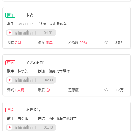
指弹
卡农
歌手：Johann Pachelbel
制谱：大小象的琴
04:51
调式:
C调
难度:
简单
还原度:
90%
8.5万
弹唱
至少还有你
歌手：林忆莲
制谱：德惠巴音琴行
04:30
调式:
E大调
难度:
适中
还原度:
1.2万
弹唱
不要说话
歌手：陈奕迅
制谱：洛阳山海吉他教学
01:43