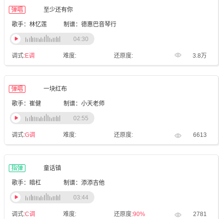
弹唱
至少还有你
歌手：林忆莲
制谱：德惠巴音琴行
04:30
调式:
E调
难度:
还原度:
3.8万
弹唱
一块红布
歌手：崔健
制谱：小天老师
02:55
调式:
G调
难度:
还原度:
6613
指弹
童话镇
歌手：暗杠
制谱：添添吉他
03:44
调式:
C调
难度:
还原度:
90%
2781