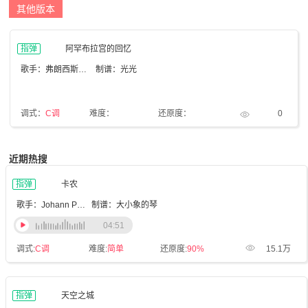
其他版本
指弹
阿罕布拉宫的回忆
歌手：弗朗西斯科·泰雷
制谱：光光
调式：
C调
难度：
还原度：
0
近期热搜
指弹
卡农
歌手：Johann Pachelbel
制谱：大小象的琴
04:51
调式:
C调
难度:
简单
还原度:
90%
15.1万
指弹
天空之城