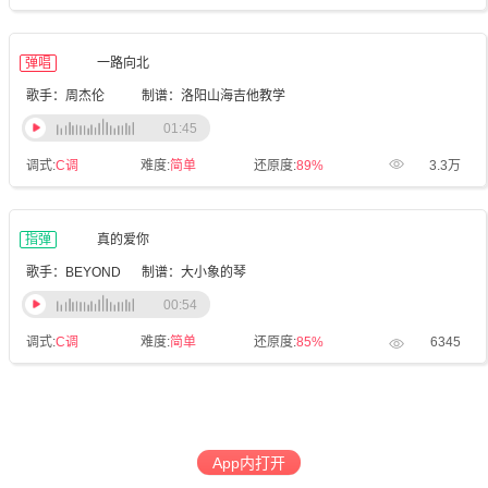
弹唱
一路向北
歌手：周杰伦
制谱：洛阳山海吉他教学
01:45
调式:
C调
难度:
简单
还原度:
89%
3.3万
指弹
真的爱你
歌手：BEYOND
制谱：大小象的琴
00:54
调式:
C调
难度:
简单
还原度:
85%
6345
App内打开