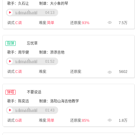
歌手：久石让
制谱：大小象的琴
04:13
调式:
C调
难度:
简单
还原度:
93%
7.5万
指弹
忘忧草
歌手：周华健
制谱：添添吉他
01:52
调式:
C调
难度:
还原度:
5602
弹唱
不要说话
歌手：陈奕迅
制谱：洛阳山海吉他教学
01:43
调式:
G调
难度:
简单
还原度:
85%
1.8万