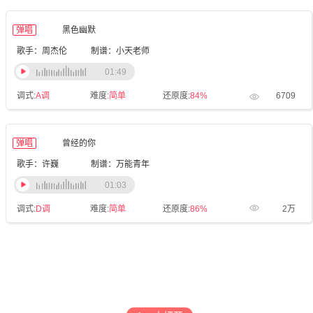
弹唱
黑色幽默
歌手：周杰伦
制谱：小天老师
01:49
调式:
A调
难度:
简单
还原度:
84%
6709
弹唱
曾经的你
歌手：许巍
制谱：万能青年
01:03
调式:
D调
难度:
简单
还原度:
86%
2万