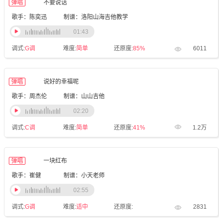
弹唱
不要说话
歌手：陈奕迅
制谱：洛阳山海吉他教学
01:43
调式:
G调
难度:
简单
还原度:
85%
6011
弹唱
说好的幸福呢
歌手：周杰伦
制谱：山山吉他
02:20
调式:
C调
难度:
简单
还原度:
41%
1.2万
弹唱
一块红布
歌手：崔健
制谱：小天老师
02:55
调式:
G调
难度:
适中
还原度:
2831