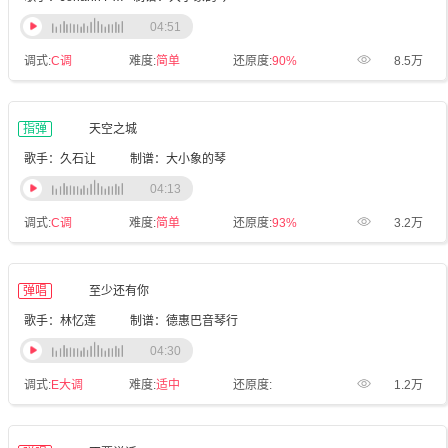
04:51
调式:
C调
难度:
简单
还原度:
90%
8.5万
指弹
天空之城
歌手：久石让
制谱：大小象的琴
04:13
调式:
C调
难度:
简单
还原度:
93%
3.2万
弹唱
至少还有你
歌手：林忆莲
制谱：德惠巴音琴行
04:30
调式:
E大调
难度:
适中
还原度:
1.2万