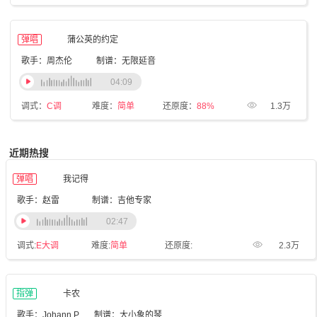
弹唱
蒲公英的约定
歌手：周杰伦
制谱：无限延音
04:09
调式：
C调
难度：
简单
还原度：
88%
1.3万
近期热搜
弹唱
我记得
歌手：赵雷
制谱：吉他专家
02:47
调式:
E大调
难度:
简单
还原度:
2.3万
指弹
卡农
歌手：Johann Pachelbel
制谱：大小象的琴