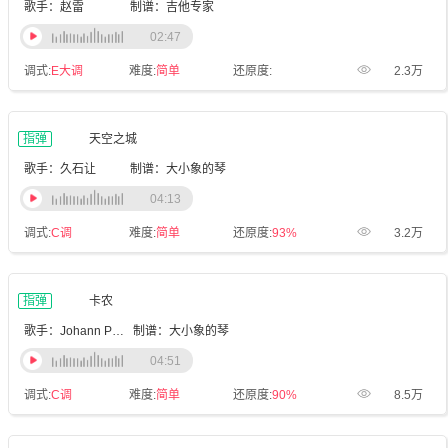
歌手：赵雷
制谱：吉他专家
02:47
调式:
E大调
难度:
简单
还原度:
2.3万
指弹
天空之城
歌手：久石让
制谱：大小象的琴
04:13
调式:
C调
难度:
简单
还原度:
93%
3.2万
指弹
卡农
歌手：Johann Pachelbel
制谱：大小象的琴
04:51
调式:
C调
难度:
简单
还原度:
90%
8.5万