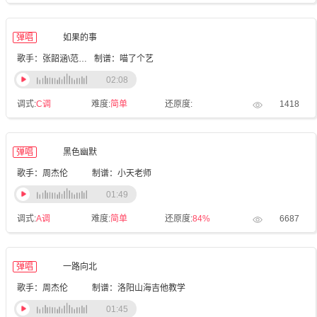
弹唱
如果的事
歌手：张韶涵\范玮琪
制谱：喵了个艺
02:08
调式:
C调
难度:
简单
还原度:
1418
弹唱
黑色幽默
歌手：周杰伦
制谱：小天老师
01:49
调式:
A调
难度:
简单
还原度:
84%
6687
弹唱
一路向北
歌手：周杰伦
制谱：洛阳山海吉他教学
01:45