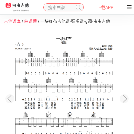
搜索曲谱
下载APP
吉他谱库
/
曲谱榜
/ 一块红布吉他谱-弹唱谱-g调-虫虫吉他
收藏
下载
打印