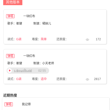
其他版本
弹唱
一块红布
歌手：崔健
制谱：珺妹儿
调式：
G调
难度：
简单
还原度：
172
弹唱
一块红布
歌手：崔健
制谱：小天老师
02:55
调式：
G调
难度：
适中
还原度：
2817
近期热搜
弹唱
我记得