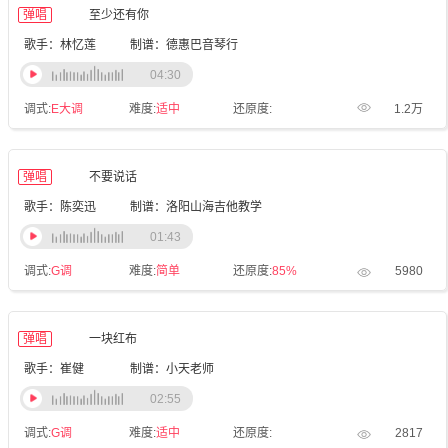
弹唱
至少还有你
歌手：林忆莲
制谱：德惠巴音琴行
04:30
调式:
E大调
难度:
适中
还原度:
1.2万
弹唱
不要说话
歌手：陈奕迅
制谱：洛阳山海吉他教学
01:43
调式:
G调
难度:
简单
还原度:
85%
5980
弹唱
一块红布
歌手：崔健
制谱：小天老师
02:55
调式:
G调
难度:
适中
还原度:
2817