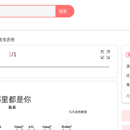
搜索
-虫虫吉他
1
/
1
演
还
难
月