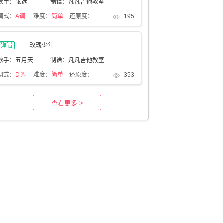
歌手：张远
制谱：凡凡吉他教室
调式：
A调
难度：
简单
还原度：
195
弹唱
玫瑰少年
歌手：五月天
制谱：凡凡吉他教室
调式：
D调
难度：
简单
还原度：
353
查看更多 >