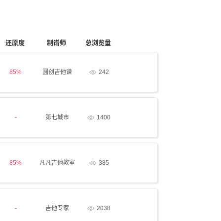
还原度
制谱师
总浏览量
85%
圆创吉他谱
242
-
第七城市
1400
85%
凡凡吉他教室
385
-
吉他专家
2038