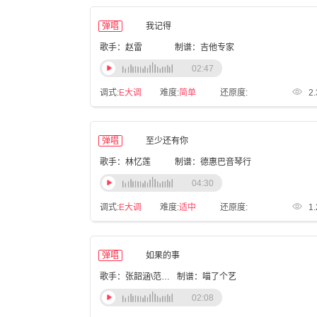
弹唱
我记得
歌手：赵雷
制谱：吉他专家
02:47
调式:
E大调
难度:
简单
还原度:
2
弹唱
至少还有你
歌手：林忆莲
制谱：德惠巴音琴行
04:30
调式:
E大调
难度:
适中
还原度:
1
弹唱
如果的事
歌手：张韶涵\范玮琪
制谱：喵了个艺
02:08