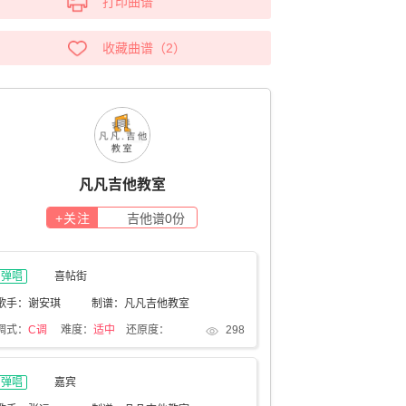
打印曲谱
收藏曲谱
（
2
）
凡凡吉他教室
+关注
吉他谱
0
份
弹唱
喜帖街
歌手：谢安琪
制谱：凡凡吉他教室
调式：
C调
难度：
适中
还原度：
298
弹唱
嘉宾