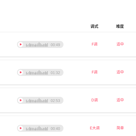
调式
难度
F调
适中
00:49
F调
适中
01:32
D调
适中
02:53
E大调
简单
00:40