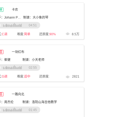
弹
卡农
歌手：Johann Pachelbel
制谱：大小象的琴
04:51
:
C调
难度:
简单
还原度:
90%
8.5万
唱
一块红布
手：崔健
制谱：小天老师
02:55
:
G调
难度:
适中
还原度:
2821
唱
一路向北
手：周杰伦
制谱：洛阳山海吉他教学
01:45