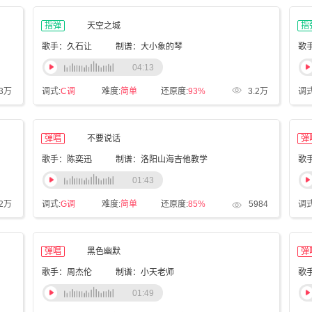
指弹
天空之城
指
歌手：久石让
制谱：大小象的琴
04:13
.3万
调式:
C调
难度:
简单
还原度:
93%
3.2万
调式
弹唱
不要说话
弹
歌手：陈奕迅
制谱：洛阳山海吉他教学
歌
01:43
.2万
调式:
G调
难度:
简单
还原度:
85%
5984
调式
弹唱
黑色幽默
弹
歌手：周杰伦
制谱：小天老师
歌
01:49