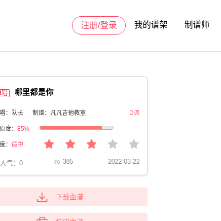
我的谱架
制谱师
注册/登录
哪里都是你
弹唱
唱：队长
制谱：凡凡吉他教室
D调
原度：
85%
度：
适中
385
2022-03-22
人气：
0
下载曲谱