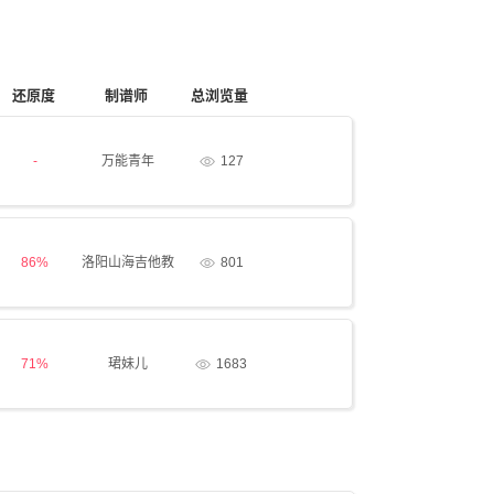
还原度
制谱师
总浏览量
-
万能青年
127
86%
洛阳山海吉他教
801
学
71%
珺妹儿
1683