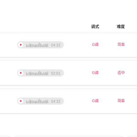
调式
难度
G调
简单
04:32
G调
适中
02:01
G调
简单
04:32