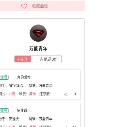
收藏曲谱
万能青年
+关注
吉他谱
0
份
弹唱
真的爱你
歌手：BEYOND
制谱：万能青年
调式：
C调
难度：
简单
还原度：
31
弹唱
情非得已
歌手：庾澄庆
制谱：万能青年