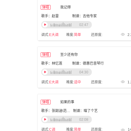
弹唱
我记得
歌手：赵雷
制谱：吉他专家
02:47
调式:
E大调
难度:
简单
还原度:
2
弹唱
至少还有你
歌手：林忆莲
制谱：德惠巴音琴行
04:30
调式:
E大调
难度:
适中
还原度:
1
弹唱
如果的事
歌手：张韶涵\范玮琪
制谱：喵了个艺
02:08
调式:
C调
难度:
简单
还原度:
1