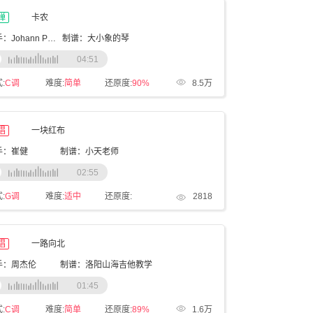
弹
卡农
歌手：Johann Pachelbel
制谱：大小象的琴
04:51
:
C调
难度:
简单
还原度:
90%
8.5万
唱
一块红布
手：崔健
制谱：小天老师
02:55
:
G调
难度:
适中
还原度:
2818
唱
一路向北
手：周杰伦
制谱：洛阳山海吉他教学
01:45
:
C调
难度:
简单
还原度:
89%
1.6万