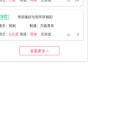
调式：
C调
难度：
简单
还原度：
14
弹唱
世间美好与你环环相扣
歌手：柏松
制谱：万能青年
调式：
E大调
难度：
简单
还原度：
5
查看更多 >