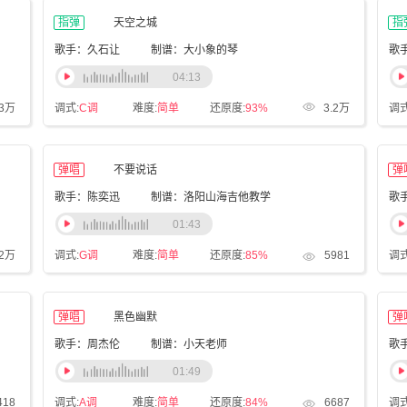
指弹
天空之城
指
歌手：久石让
制谱：大小象的琴
04:13
.3万
调式:
C调
难度:
简单
还原度:
93%
3.2万
调式
弹唱
不要说话
弹
歌手：陈奕迅
制谱：洛阳山海吉他教学
歌
01:43
.2万
调式:
G调
难度:
简单
还原度:
85%
5981
调式
弹唱
黑色幽默
弹
歌手：周杰伦
制谱：小天老师
歌
01:49
418
调式:
A调
难度:
简单
还原度:
84%
6687
调式