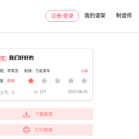
我的谱架
制谱师
注册/登录
我们好好的
弹唱
唱：李荣浩
制谱：万能青年
G调
度：
简单
127
2022-06-01
人气：
0
下载曲谱
打印曲谱