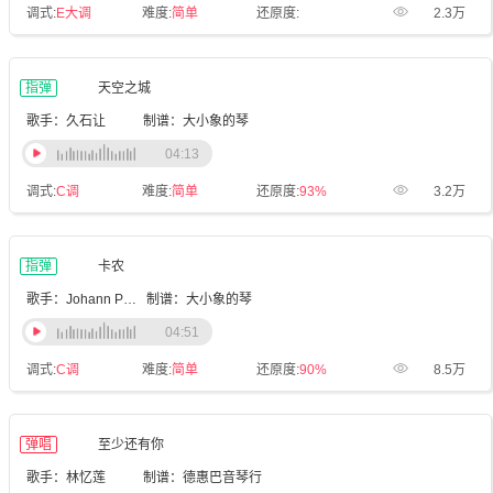
调式:
E大调
难度:
简单
还原度:
2.3万
指弹
天空之城
歌手：久石让
制谱：大小象的琴
04:13
调式:
C调
难度:
简单
还原度:
93%
3.2万
指弹
卡农
歌手：Johann Pachelbel
制谱：大小象的琴
04:51
调式:
C调
难度:
简单
还原度:
90%
8.5万
弹唱
至少还有你
歌手：林忆莲
制谱：德惠巴音琴行