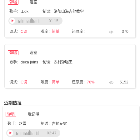
弹唱
浴室
歌手：王ok
制谱：洛阳山海吉他教学
01:15
调式：
C调
难度：
简单
还原度：
370
弹唱
浴室
歌手：deca joins
制谱：农村弹唱王
调式：
C调
难度：
简单
还原度：
76%
5152
近期热搜
弹唱
我记得
歌手：赵雷
制谱：吉他专家
02:47