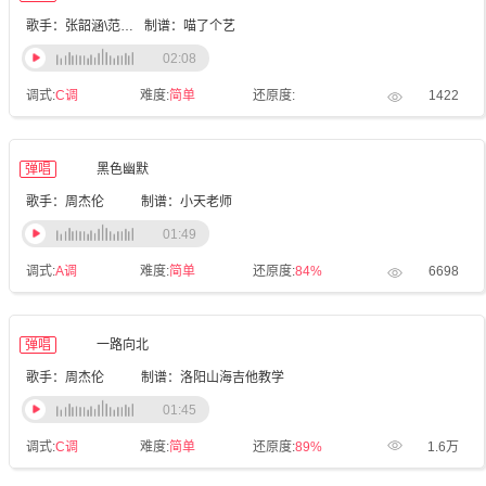
歌手：张韶涵\范玮琪
制谱：喵了个艺
02:08
调式:
C调
难度:
简单
还原度:
1422
弹唱
黑色幽默
歌手：周杰伦
制谱：小天老师
01:49
调式:
A调
难度:
简单
还原度:
84%
6698
弹唱
一路向北
歌手：周杰伦
制谱：洛阳山海吉他教学
01:45
调式:
C调
难度:
简单
还原度:
89%
1.6万