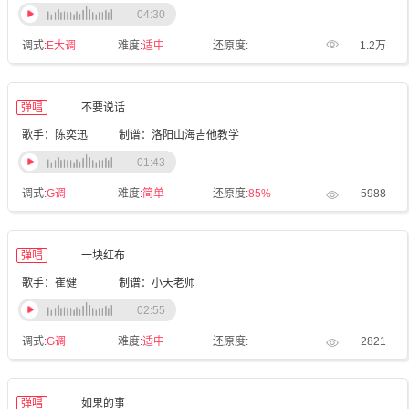
04:30
调式:
E大调
难度:
适中
还原度:
1.2万
弹唱
不要说话
歌手：陈奕迅
制谱：洛阳山海吉他教学
01:43
调式:
G调
难度:
简单
还原度:
85%
5988
弹唱
一块红布
歌手：崔健
制谱：小天老师
02:55
调式:
G调
难度:
适中
还原度:
2821
弹唱
如果的事