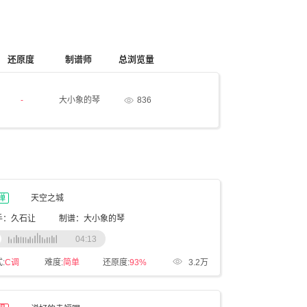
还原度
制谱师
总浏览量
-
大小象的琴
836
弹
天空之城
手：久石让
制谱：大小象的琴
04:13
:
C调
难度:
简单
还原度:
93%
3.2万