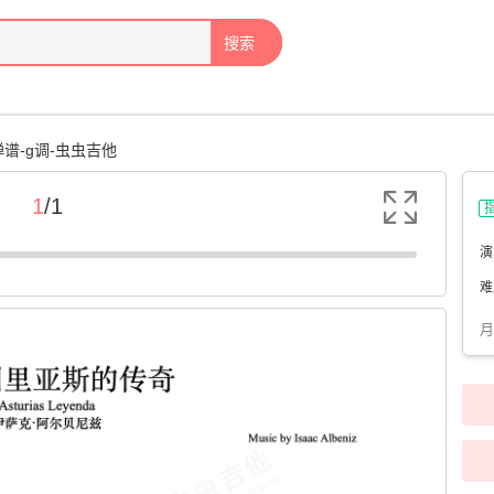
搜索
谱-g调-虫虫吉他
1
/
1
演
难
月