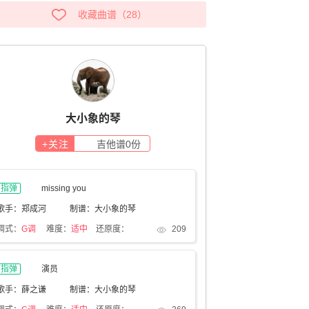
收藏曲谱
（
28
）
大小象的琴
+关注
吉他谱
0
份
指弹
missing you
歌手：郑成河
制谱：大小象的琴
调式：
G调
难度：
适中
还原度：
209
指弹
演员
歌手：薛之谦
制谱：大小象的琴