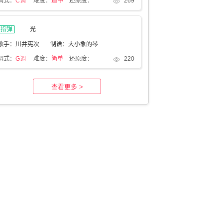
调式：
C调
难度：
适中
还原度：
269
指弹
光
歌手：川井宪次
制谱：大小象的琴
调式：
G调
难度：
简单
还原度：
220
查看更多 >