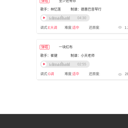
弹唱
至少还有你
歌手：林忆莲
制谱：德惠巴音琴行
04:30
调式:
E大调
难度:
适中
还原度:
1
弹唱
一块红布
歌手：崔健
制谱：小天老师
02:55
调式:
G调
难度:
适中
还原度:
2