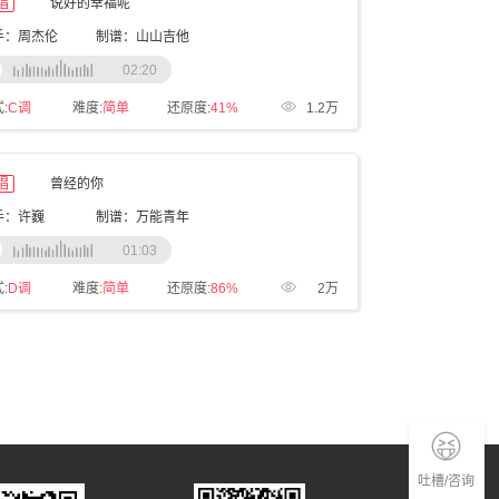
唱
说好的幸福呢
手：周杰伦
制谱：山山吉他
02:20
:
C调
难度:
简单
还原度:
41%
1.2万
唱
曾经的你
手：许巍
制谱：万能青年
01:03
:
D调
难度:
简单
还原度:
86%
2万
吐槽/咨询