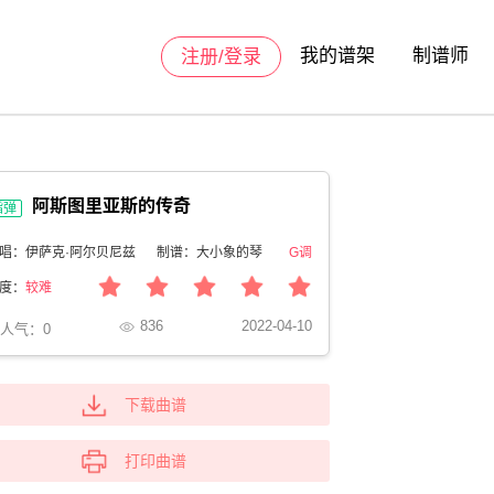
我的谱架
制谱师
注册/登录
阿斯图里亚斯的传奇
指弹
唱：伊萨克·阿尔贝尼兹
制谱：大小象的琴
G调
度：
较难
836
2022-04-10
人气：
0
下载曲谱
打印曲谱