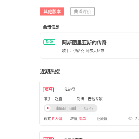
其他版本
曲谱评价
曲谱信息
指弹
阿斯图里亚斯的传奇
歌手：伊萨克·阿尔贝尼兹
近期热搜
弹唱
我记得
歌手：赵雷
制谱：吉他专家
02:47
调式:
E大调
难度:
简单
还原度:
2