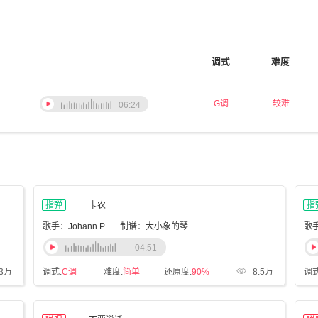
调式
难度
G调
较难
06:24
指弹
卡农
指
歌手：Johann Pachelbel
制谱：大小象的琴
歌
04:51
.3万
调式:
C调
难度:
简单
还原度:
90%
8.5万
调式