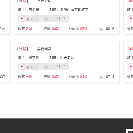
弹唱
不要说话
弹
歌手：陈奕迅
制谱：洛阳山海吉他教学
歌
01:43
.2万
调式:
G调
难度:
简单
还原度:
85%
6016
调式
弹唱
黑色幽默
弹
歌手：周杰伦
制谱：小天老师
歌
01:49
837
调式:
A调
难度:
简单
还原度:
84%
6714
调式