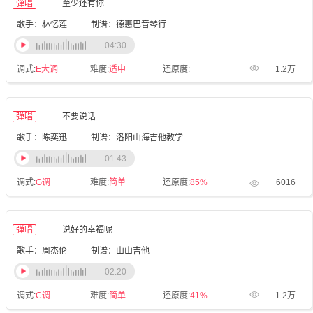
弹唱
至少还有你
歌手：林忆莲
制谱：德惠巴音琴行
04:30
调式:
E大调
难度:
适中
还原度:
1.2万
弹唱
不要说话
歌手：陈奕迅
制谱：洛阳山海吉他教学
01:43
调式:
G调
难度:
简单
还原度:
85%
6016
弹唱
说好的幸福呢
歌手：周杰伦
制谱：山山吉他
02:20
调式:
C调
难度:
简单
还原度:
41%
1.2万