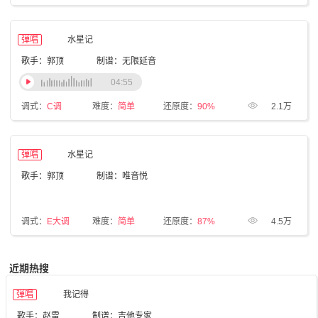
弹唱
水星记
歌手：郭顶
制谱：无限延音
04:55
调式：
C调
难度：
简单
还原度：
90%
2.1万
弹唱
水星记
歌手：郭顶
制谱：唯音悦
调式：
E大调
难度：
简单
还原度：
87%
4.5万
近期热搜
弹唱
我记得
歌手：赵雷
制谱：吉他专家