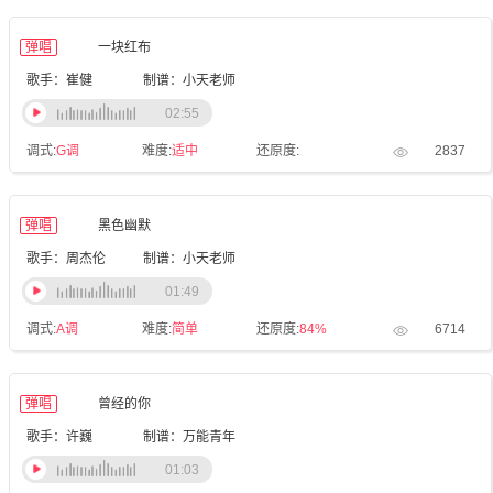
弹唱
一块红布
歌手：崔健
制谱：小天老师
02:55
调式:
G调
难度:
适中
还原度:
2837
弹唱
黑色幽默
歌手：周杰伦
制谱：小天老师
01:49
调式:
A调
难度:
简单
还原度:
84%
6714
弹唱
曾经的你
歌手：许巍
制谱：万能青年
01:03