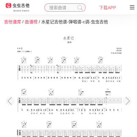
搜索曲谱
下载APP
吉他谱库
/
曲谱榜
/ 水星记吉他谱-弹唱谱-c调-虫虫吉他
收藏
下载
打印