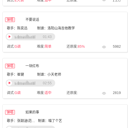
调式:
E大调
难度:
适中
还原度:
1.2万
弹唱
不要说话
歌手：陈奕迅
制谱：洛阳山海吉他教学
01:43
调式:
G调
难度:
简单
还原度:
85%
5982
弹唱
一块红布
歌手：崔健
制谱：小天老师
02:55
调式:
G调
难度:
适中
还原度:
2819
弹唱
如果的事
歌手：张韶涵\范玮琪
制谱：喵了个艺