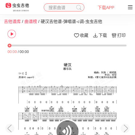
搜索曲谱
下载APP
吉他谱库
/
曲谱榜
/ 硬汉吉他谱-弹唱谱-c调-虫虫吉他
收藏
下载
打印
00:00
/
00:00