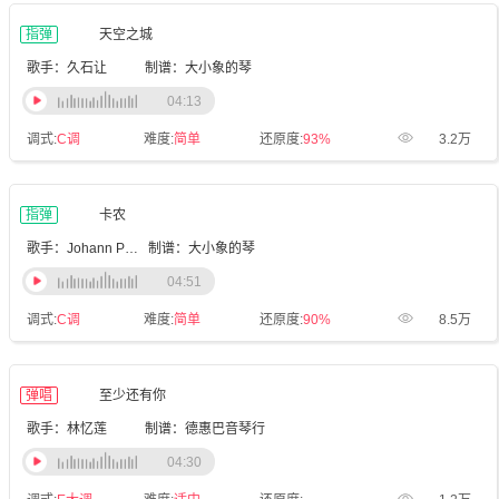
指弹
天空之城
歌手：久石让
制谱：大小象的琴
04:13
调式:
C调
难度:
简单
还原度:
93%
3.2万
指弹
卡农
歌手：Johann Pachelbel
制谱：大小象的琴
04:51
调式:
C调
难度:
简单
还原度:
90%
8.5万
弹唱
至少还有你
歌手：林忆莲
制谱：德惠巴音琴行
04:30