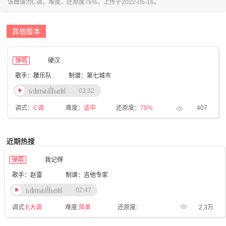
该曲谱为C调，难度，还原度75%，上传于2022-05-16。
其他版本
弹唱
硬汉
歌手：腰乐队
制谱：第七城市
03:32
调式：
C调
难度：
适中
还原度：
75%
407
近期热搜
弹唱
我记得
歌手：赵雷
制谱：吉他专家
02:47
调式:
E大调
难度:
简单
还原度:
2.3万