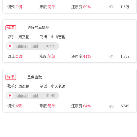
调式:
C调
难度:
简单
还原度:
89%
1.6万
弹唱
说好的幸福呢
歌手：周杰伦
制谱：山山吉他
02:20
调式:
C调
难度:
简单
还原度:
41%
1.2万
弹唱
黑色幽默
歌手：周杰伦
制谱：小天老师
01:49
调式:
A调
难度:
简单
还原度:
84%
6749