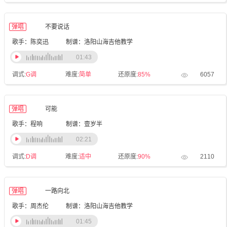
弹唱
不要说话
歌手：陈奕迅
制谱：洛阳山海吉他教学
01:43
调式:
G调
难度:
简单
还原度:
85%
6057
弹唱
可能
歌手：程响
制谱：壹岁半
02:21
调式:
D调
难度:
适中
还原度:
90%
2110
弹唱
一路向北
歌手：周杰伦
制谱：洛阳山海吉他教学
01:45