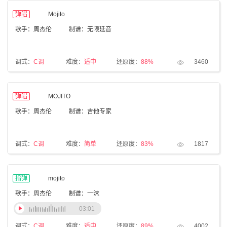
弹唱
Mojito
歌手：周杰伦
制谱：无限延音
调式：
C调
难度：
适中
还原度：
88%
3460
弹唱
MOJITO
歌手：周杰伦
制谱：吉他专家
调式：
C调
难度：
简单
还原度：
83%
1817
指弹
mojito
歌手：周杰伦
制谱：一沫
03:01
调式：
C调
难度：
适中
还原度：
89%
4002