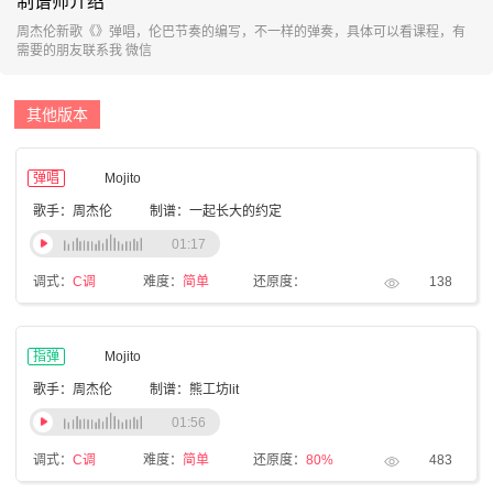
制谱师介绍
周杰伦新歌《》弹唱，伦巴节奏的编写，不一样的弹奏，具体可以看课程，有
需要的朋友联系我 微信
其他版本
弹唱
Mojito
歌手：周杰伦
制谱：一起长大的约定
01:17
调式：
C调
难度：
简单
还原度：
138
指弹
Mojito
歌手：周杰伦
制谱：熊工坊lit
01:56
调式：
C调
难度：
简单
还原度：
80%
483