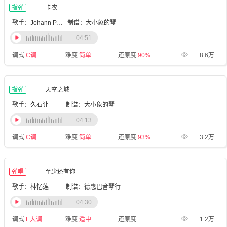
指弹
卡农
歌手：Johann Pachelbel
制谱：大小象的琴
04:51
调式:
C调
难度:
简单
还原度:
90%
8.6万
指弹
天空之城
歌手：久石让
制谱：大小象的琴
04:13
调式:
C调
难度:
简单
还原度:
93%
3.2万
弹唱
至少还有你
歌手：林忆莲
制谱：德惠巴音琴行
04:30
调式:
E大调
难度:
适中
还原度:
1.2万