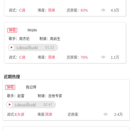
调式：
C调
难度：
简单
还原度：
83%
4.3万
弹唱
Mojito
歌手：周杰伦
制谱：周启生
01:22
调式：
C调
难度：
简单
还原度：
70%
1.1万
近期热搜
弹唱
我记得
歌手：赵雷
制谱：吉他专家
02:47
调式:
E大调
难度:
简单
还原度:
2.4万