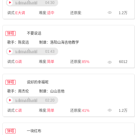
04:30
调式:
E大调
难度:
适中
还原度:
1.2万
弹唱
不要说话
歌手：陈奕迅
制谱：洛阳山海吉他教学
01:43
调式:
G调
难度:
简单
还原度:
85%
6012
弹唱
说好的幸福呢
歌手：周杰伦
制谱：山山吉他
02:20
调式:
C调
难度:
简单
还原度:
41%
1.2万
弹唱
一块红布