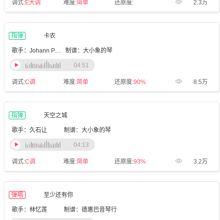
调式:
E大调
难度:
简单
还原度:
2.3万
指弹
卡农
歌手：Johann Pachelbel
制谱：大小象的琴
04:51
调式:
C调
难度:
简单
还原度:
90%
8.5万
指弹
天空之城
歌手：久石让
制谱：大小象的琴
04:13
调式:
C调
难度:
简单
还原度:
93%
3.2万
弹唱
至少还有你
歌手：林忆莲
制谱：德惠巴音琴行