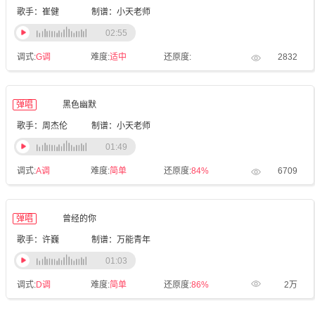
歌手：崔健
制谱：小天老师
02:55
调式:
G调
难度:
适中
还原度:
2832
弹唱
黑色幽默
歌手：周杰伦
制谱：小天老师
01:49
调式:
A调
难度:
简单
还原度:
84%
6709
弹唱
曾经的你
歌手：许巍
制谱：万能青年
01:03
调式:
D调
难度:
简单
还原度:
86%
2万