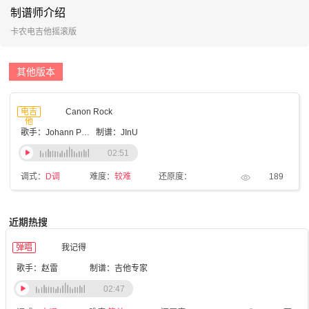
制谱师介绍
卡农电吉他摇滚版
其他版本
电吉
Canon Rock
他
歌手：Johann Pachelbel
制谱：JInU
02:51
调式：
D调
难度：
较难
还原度：
189
近期热搜
弹唱
我记得
歌手：赵雷
制谱：吉他专家
02:47