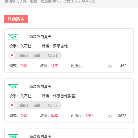
该曲谱为D调，难度，还原度88%，上传于2020-04-12。
其他版本
指弹
菊次郎的夏天
歌手：久石让
制谱：添添吉他
02:21
调式：
C调
难度：
适中
还原度：
462
指弹
菊次郎的夏天
歌手：久石让
制谱：伟康吉他教室
01:57
调式：
C调
难度：
简单
还原度：
89%
3675
指弹
菊次郎的夏天