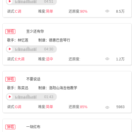
04:51
调式:
C调
难度:
简单
还原度:
90%
8.5万
弹唱
至少还有你
歌手：林忆莲
制谱：德惠巴音琴行
04:30
调式:
E大调
难度:
适中
还原度:
1.2万
弹唱
不要说话
歌手：陈奕迅
制谱：洛阳山海吉他教学
01:43
调式:
G调
难度:
简单
还原度:
85%
5983
弹唱
一块红布