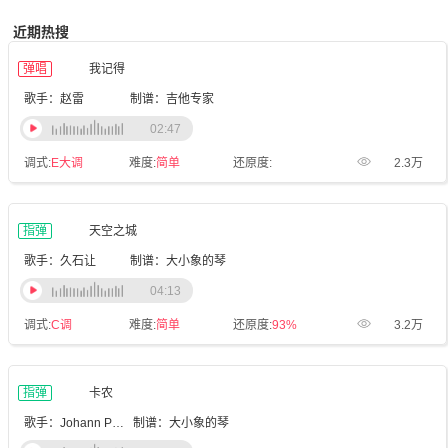
近期热搜
弹唱
我记得
歌手：赵雷
制谱：吉他专家
02:47
调式:
E大调
难度:
简单
还原度:
2.3万
指弹
天空之城
歌手：久石让
制谱：大小象的琴
04:13
调式:
C调
难度:
简单
还原度:
93%
3.2万
指弹
卡农
歌手：Johann Pachelbel
制谱：大小象的琴