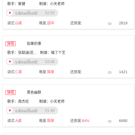
歌手：崔健
制谱：小天老师
02:55
调式:
G调
难度:
适中
还原度:
2819
弹唱
如果的事
歌手：张韶涵\范玮琪
制谱：喵了个艺
02:08
调式:
C调
难度:
简单
还原度:
1421
弹唱
黑色幽默
歌手：周杰伦
制谱：小天老师
01:49
调式:
A调
难度:
简单
还原度:
84%
6690