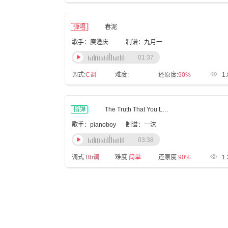
弹唱
春泥
歌手：庾澄庆
制谱：九月一
01:37
调式:
C调
难度:
还原度:
90%
1
指弹
The Truth That You Leave
歌手：pianoboy
制谱：一沫
03:38
调式:
Bb调
难度:
简单
还原度:
90%
1