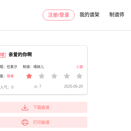
我的谱架
制谱师
注册/登录
亲爱的你啊
弹唱
唱：任素汐
制谱：珺妹儿
C调
度：
简单
7
2025-05-20
人气：
0
下载曲谱
打印曲谱