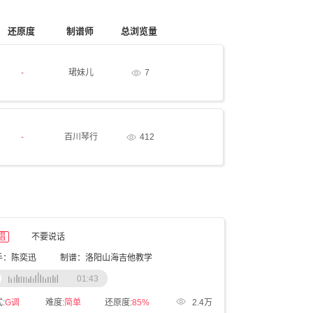
还原度
制谱师
总浏览量
-
珺妹儿
7
-
百川琴行
412
唱
不要说话
手：陈奕迅
制谱：洛阳山海吉他教学
01:43
:
G调
难度:
简单
还原度:
85%
2.4万