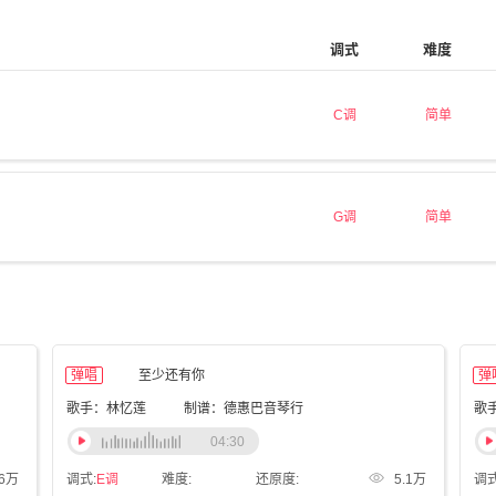
调式
难度
C调
简单
G调
简单
弹唱
至少还有你
弹
歌手：林忆莲
制谱：德惠巴音琴行
歌
04:30
.6万
调式:
E调
难度:
还原度:
5.1万
调式