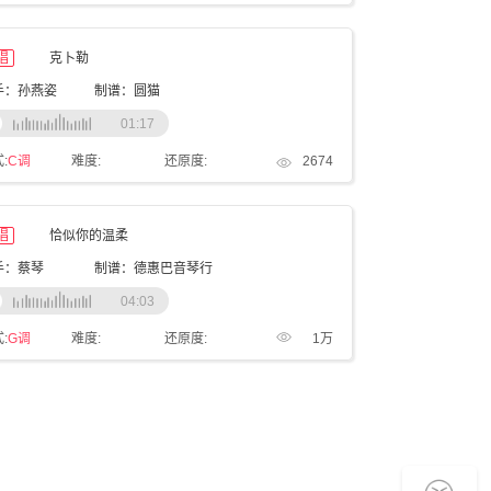
唱
克卜勒
手：孙燕姿
制谱：圆猫
01:17
:
C调
难度:
还原度:
2674
唱
恰似你的温柔
手：蔡琴
制谱：德惠巴音琴行
04:03
:
G调
难度:
还原度:
1万