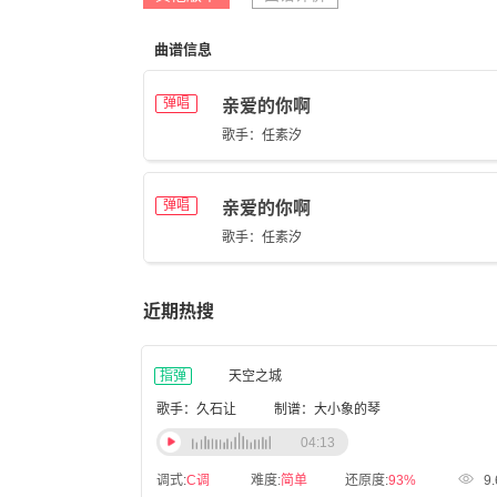
曲谱信息
弹唱
亲爱的你啊
歌手：任素汐
弹唱
亲爱的你啊
歌手：任素汐
近期热搜
指弹
天空之城
歌手：久石让
制谱：大小象的琴
04:13
调式:
C调
难度:
简单
还原度:
93%
9