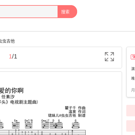
搜索
-虫虫吉他
1
/
1
演
难
月