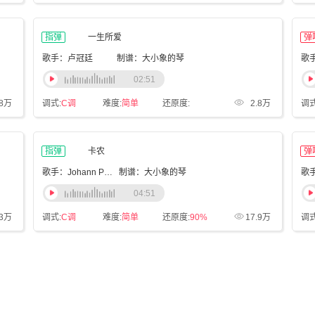
指弹
一生所爱
弹
歌手：卢冠廷
制谱：大小象的琴
歌
02:51
.8万
调式:
C调
难度:
简单
还原度:
2.8万
调式
指弹
卡农
弹
歌手：Johann Pachelbel
制谱：大小象的琴
歌
04:51
.3万
调式:
C调
难度:
简单
还原度:
90%
17.9万
调式