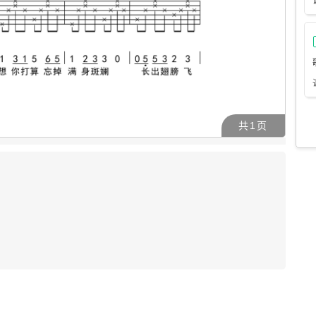
共
1
页