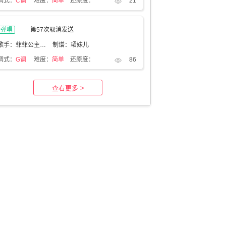
调式：
C调
难度：
简单
还原度：
21
弹唱
第57次取消发送
歌手：菲菲公主（陆绮菲）
制谱：珺妹儿
调式：
G调
难度：
简单
还原度：
86
查看更多 >