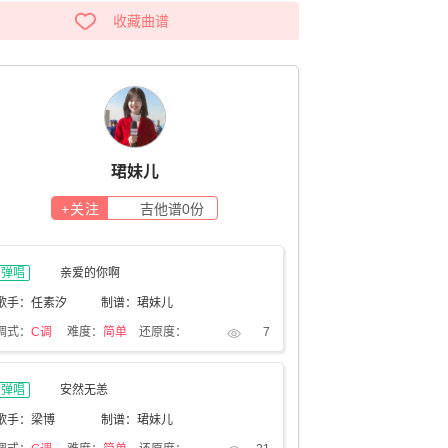
收藏曲谱
珺妹儿
+关注
吉他谱
0
份
弹唱
亲爱的你啊
歌手：任素汐
制谱：珺妹儿
调式：
C调
难度：
简单
还原度：
7
弹唱
安然无恙
歌手：梁博
制谱：珺妹儿