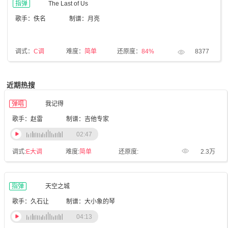
指弹
The Last of Us
歌手：佚名
制谱：月亮
调式：
C调
难度：
简单
还原度：
84%
8377
近期热搜
弹唱
我记得
歌手：赵雷
制谱：吉他专家
02:47
调式:
E大调
难度:
简单
还原度:
2.3万
指弹
天空之城
歌手：久石让
制谱：大小象的琴
04:13