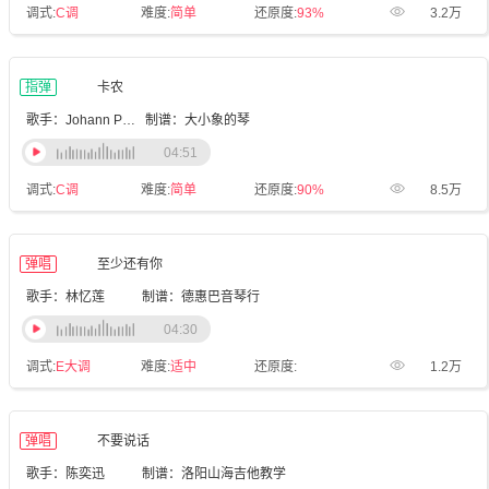
调式:
C调
难度:
简单
还原度:
93%
3.2万
指弹
卡农
歌手：Johann Pachelbel
制谱：大小象的琴
04:51
调式:
C调
难度:
简单
还原度:
90%
8.5万
弹唱
至少还有你
歌手：林忆莲
制谱：德惠巴音琴行
04:30
调式:
E大调
难度:
适中
还原度:
1.2万
弹唱
不要说话
歌手：陈奕迅
制谱：洛阳山海吉他教学