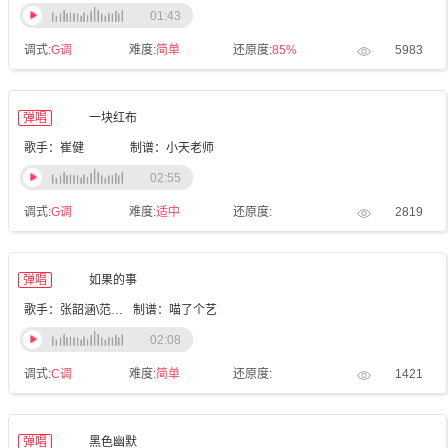
01:43
调式:
G调
难度:
简单
还原度:
85%
5983
弹唱
一块红布
歌手：崔健
制谱：小天老师
02:55
调式:
G调
难度:
适中
还原度:
2819
弹唱
如果的事
歌手：张韶涵\范玮琪
制谱：喵了个艺
02:08
调式:
C调
难度:
简单
还原度:
1421
弹唱
黑色幽默