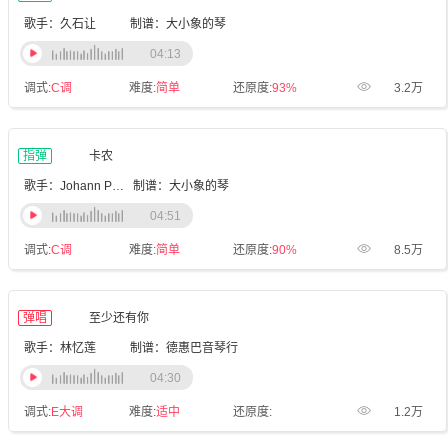
歌手：久石让
制谱：大小象的琴
04:13
调式:
C调
难度:
简单
还原度:
93%
3.2万
指弹
卡农
歌手：Johann Pachelbel
制谱：大小象的琴
04:51
调式:
C调
难度:
简单
还原度:
90%
8.5万
弹唱
至少还有你
歌手：林忆莲
制谱：德惠巴音琴行
04:30
调式:
E大调
难度:
适中
还原度:
1.2万