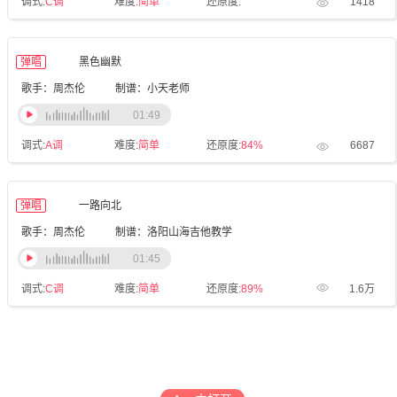
调式:
C调
难度:
简单
还原度:
1418
弹唱
黑色幽默
歌手：周杰伦
制谱：小天老师
01:49
调式:
A调
难度:
简单
还原度:
84%
6687
弹唱
一路向北
歌手：周杰伦
制谱：洛阳山海吉他教学
01:45
调式:
C调
难度:
简单
还原度:
89%
1.6万