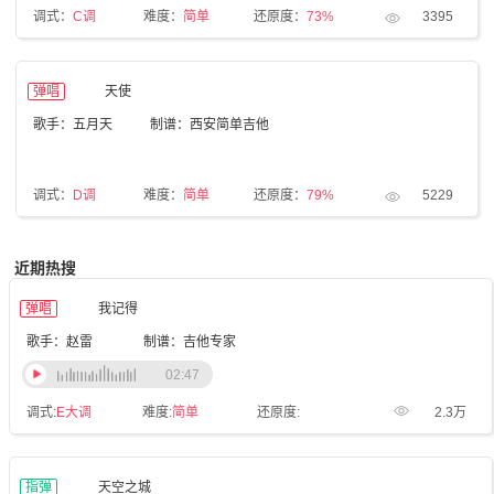
调式：
C调
难度：
简单
还原度：
73%
3395
弹唱
天使
歌手：五月天
制谱：西安简单吉他
调式：
D调
难度：
简单
还原度：
79%
5229
近期热搜
弹唱
我记得
歌手：赵雷
制谱：吉他专家
02:47
调式:
E大调
难度:
简单
还原度:
2.3万
指弹
天空之城