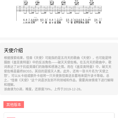
天使介绍
根据搜索结果，怪兽《天使》可能指的是五月天的歌曲《天使》，也可能是特
摄剧《盖亚奥特曼》中的反派角色——破灭天使佐格。在五月天的歌曲中，歌
词表达了对于抗疫英雄们的致敬和感激之情。而在《盖亚奥特曼》中，破灭天
使佐格是最终BOSS，其目的是毁灭人类。此外，还有一张卡片名为“天使之
怒”，可以从卡组或额外卡组将一只天使族怪兽送去墓地来提升该卡等级。总
之，“怪兽《天使》”这个词语涉及到不同领域和作品，需要具体情境下进行解释
和理解。
该曲谱为D调，难度，还原度79%，上传于2019-12-28。
其他版本