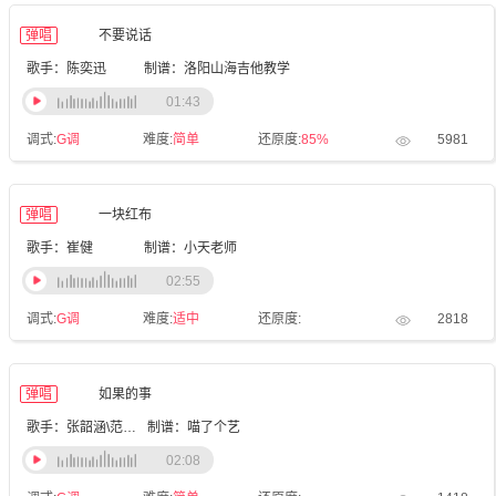
弹唱
不要说话
歌手：陈奕迅
制谱：洛阳山海吉他教学
01:43
调式:
G调
难度:
简单
还原度:
85%
5981
弹唱
一块红布
歌手：崔健
制谱：小天老师
02:55
调式:
G调
难度:
适中
还原度:
2818
弹唱
如果的事
歌手：张韶涵\范玮琪
制谱：喵了个艺
02:08