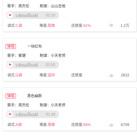
歌手：周杰伦
制谱：山山吉他
02:20
调式:
C调
难度:
简单
还原度:
41%
1.2万
弹唱
一块红布
歌手：崔健
制谱：小天老师
02:55
调式:
G调
难度:
适中
还原度:
2832
弹唱
黑色幽默
歌手：周杰伦
制谱：小天老师
01:49
调式:
A调
难度:
简单
还原度:
84%
6709