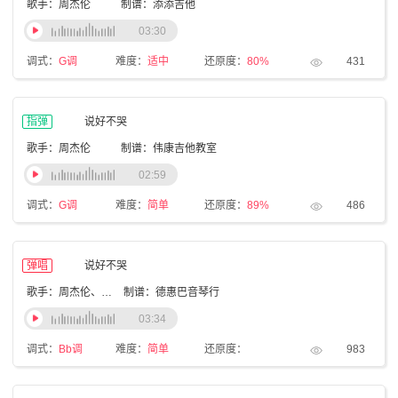
歌手：周杰伦
制谱：添添吉他
03:30
调式：
G调
难度：
适中
还原度：
80%
431
指弹
说好不哭
歌手：周杰伦
制谱：伟康吉他教室
02:59
调式：
G调
难度：
简单
还原度：
89%
486
弹唱
说好不哭
歌手：周杰伦、阿信
制谱：德惠巴音琴行
03:34
调式：
Bb调
难度：
简单
还原度：
983