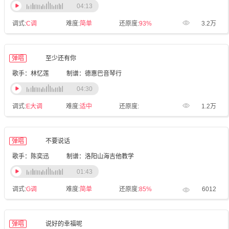
04:13
调式:
C调
难度:
简单
还原度:
93%
3.2万
弹唱
至少还有你
歌手：林忆莲
制谱：德惠巴音琴行
04:30
调式:
E大调
难度:
适中
还原度:
1.2万
弹唱
不要说话
歌手：陈奕迅
制谱：洛阳山海吉他教学
01:43
调式:
G调
难度:
简单
还原度:
85%
6012
弹唱
说好的幸福呢