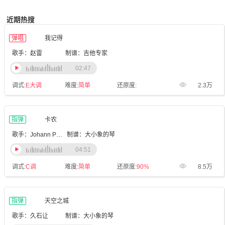
近期热搜
弹唱
我记得
歌手：赵雷
制谱：吉他专家
02:47
调式:
E大调
难度:
简单
还原度:
2.3万
指弹
卡农
歌手：Johann Pachelbel
制谱：大小象的琴
04:51
调式:
C调
难度:
简单
还原度:
90%
8.5万
指弹
天空之城
歌手：久石让
制谱：大小象的琴