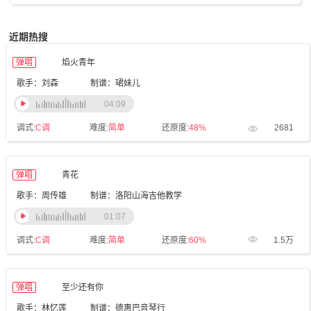
近期热搜
弹唱
焰火青年
歌手：刘森
制谱：珺妹儿
04:09
调式:
C调
难度:
简单
还原度:
48%
2681
弹唱
青花
歌手：周传雄
制谱：洛阳山海吉他教学
01:07
调式:
C调
难度:
简单
还原度:
60%
1.5万
弹唱
至少还有你
歌手：林忆莲
制谱：德惠巴音琴行