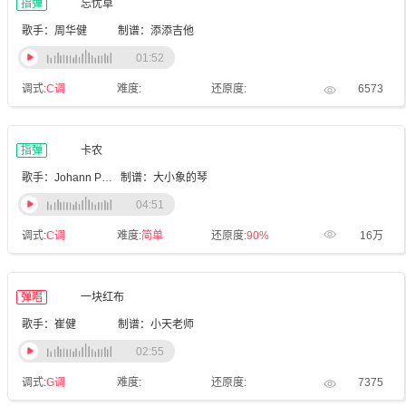
指弹
忘忧草
歌手：周华健
制谱：添添吉他
01:52
调式:
C调
难度:
还原度:
6573
指弹
卡农
歌手：Johann Pachelbel
制谱：大小象的琴
04:51
调式:
C调
难度:
简单
还原度:
90%
16万
弹唱
一块红布
歌手：崔健
制谱：小天老师
02:55
调式:
G调
难度:
还原度:
7375