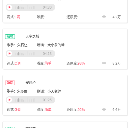
04:30
调式:
E调
难度:
还原度:
4.2万
指弹
天空之城
歌手：久石让
制谱：大小象的琴
04:13
调式:
C调
难度:
简单
还原度:
93%
8.2万
弹唱
安河桥
歌手：宋冬野
制谱：小天老师
01:25
调式:
G调
难度:
简单
还原度:
92%
6.6万