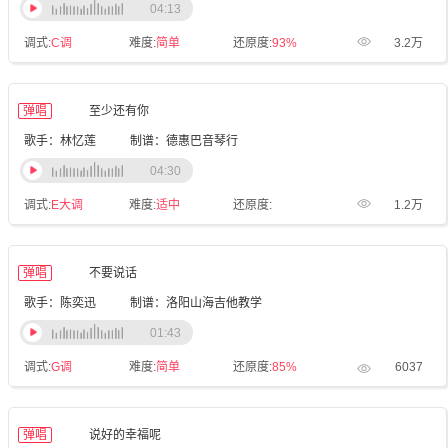
04:13
调式:
C调
难度:
简单
还原度:
93%
3.2万
弹唱
至少还有你
歌手：林忆莲
制谱：德惠巴音琴行
04:30
调式:
E大调
难度:
适中
还原度:
1.2万
弹唱
不要说话
歌手：陈奕迅
制谱：洛阳山海吉他教学
01:43
调式:
G调
难度:
简单
还原度:
85%
6037
弹唱
说好的幸福呢