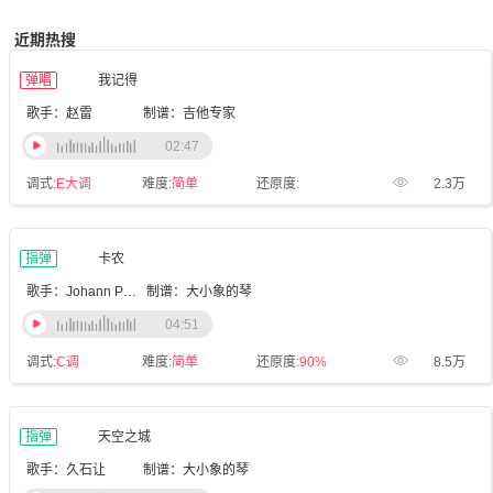
近期热搜
弹唱
我记得
歌手：赵雷
制谱：吉他专家
02:47
调式:
E大调
难度:
简单
还原度:
2.3万
指弹
卡农
歌手：Johann Pachelbel
制谱：大小象的琴
04:51
调式:
C调
难度:
简单
还原度:
90%
8.5万
指弹
天空之城
歌手：久石让
制谱：大小象的琴