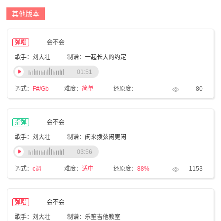
其他版本
弹唱
会不会
歌手：刘大壮
制谱：一起长大的约定
01:51
调式：
F#/Gb
难度：
简单
还原度：
80
指弹
会不会
歌手：刘大壮
制谱：闲来拨弦闲更闲
03:56
调式：
c调
难度：
适中
还原度：
88%
1153
弹唱
会不会
歌手：刘大壮
制谱：乐笙吉他教室