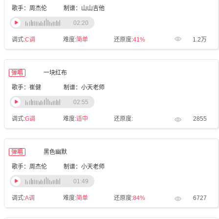
歌手：周杰伦
制谱：山山吉他
02:20
调式:
C调
难度:
简单
还原度:
41%
1.2万
弹唱
一块红布
歌手：崔健
制谱：小天老师
02:55
调式:
G调
难度:
适中
还原度:
2855
弹唱
黑色幽默
歌手：周杰伦
制谱：小天老师
01:49
调式:
A调
难度:
简单
还原度:
84%
6727