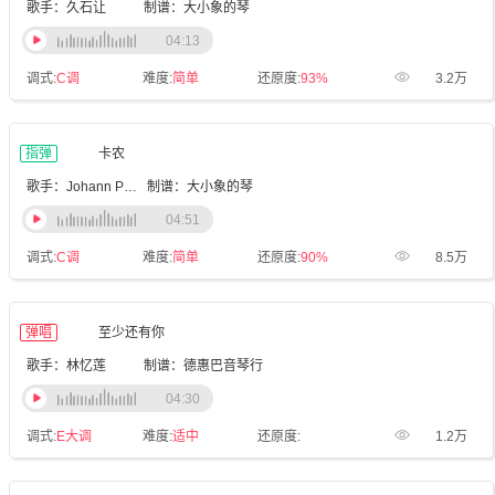
歌手：久石让
制谱：大小象的琴
04:13
调式:
C调
难度:
简单
还原度:
93%
3.2万
指弹
卡农
歌手：Johann Pachelbel
制谱：大小象的琴
04:51
调式:
C调
难度:
简单
还原度:
90%
8.5万
弹唱
至少还有你
歌手：林忆莲
制谱：德惠巴音琴行
04:30
调式:
E大调
难度:
适中
还原度:
1.2万