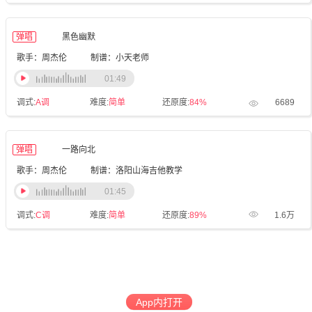
弹唱
黑色幽默
歌手：周杰伦
制谱：小天老师
01:49
调式:
A调
难度:
简单
还原度:
84%
6689
弹唱
一路向北
歌手：周杰伦
制谱：洛阳山海吉他教学
01:45
调式:
C调
难度:
简单
还原度:
89%
1.6万
App内打开