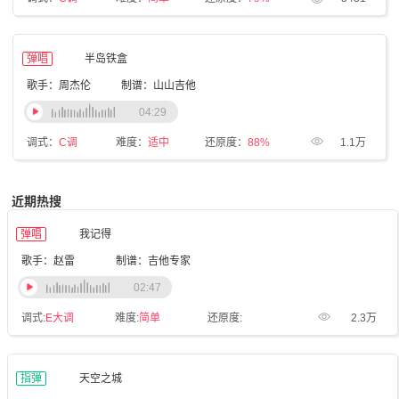
弹唱
半岛铁盒
歌手：周杰伦
制谱：山山吉他
04:29
调式：
C调
难度：
适中
还原度：
88%
1.1万
近期热搜
弹唱
我记得
歌手：赵雷
制谱：吉他专家
02:47
调式:
E大调
难度:
简单
还原度:
2.3万
指弹
天空之城