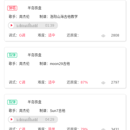
弹唱
半岛铁盒
歌手：周杰伦
制谱：洛阳山海吉他教学
01:39
调式：
G调
难度：
适中
还原度：
2808
指弹
半岛铁盒
歌手：周杰伦
制谱：moon29吉他
调式：
C调
难度：
适中
还原度：
87%
2797
指弹
半岛铁盒
歌手：周杰伦
制谱：Sun7吉他
04:29
调式：
C调
难度：
简单
还原度：
79%
3431