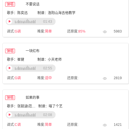
弹唱
不要说话
歌手：陈奕迅
制谱：洛阳山海吉他教学
01:43
调式:
G调
难度:
简单
还原度:
85%
5983
弹唱
一块红布
歌手：崔健
制谱：小天老师
02:55
调式:
G调
难度:
适中
还原度:
2819
弹唱
如果的事
歌手：张韶涵\范玮琪
制谱：喵了个艺
02:08
调式:
C调
难度:
简单
还原度:
1421