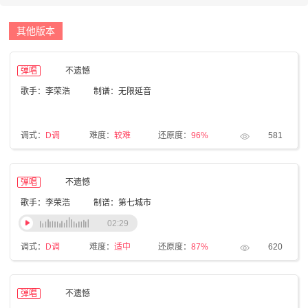
其他版本
弹唱
不遗憾
歌手：李荣浩
制谱：无限延音
调式：
D调
难度：
较难
还原度：
96%
581
弹唱
不遗憾
歌手：李荣浩
制谱：第七城市
02:29
调式：
D调
难度：
适中
还原度：
87%
620
弹唱
不遗憾