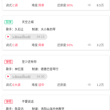
调式:
C调
难度:
简单
还原度:
90%
8.5万
指弹
天空之城
歌手：久石让
制谱：大小象的琴
04:13
调式:
C调
难度:
简单
还原度:
93%
3.2万
弹唱
至少还有你
歌手：林忆莲
制谱：德惠巴音琴行
04:30
调式:
E大调
难度:
适中
还原度:
1.2万
弹唱
不要说话
歌手：陈奕迅
制谱：洛阳山海吉他教学