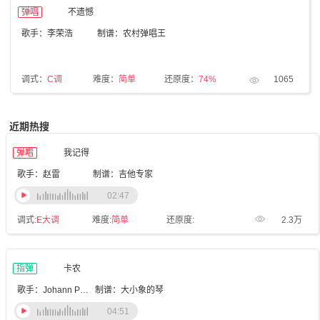
弹唱
不遗憾
歌手：李荣浩
制谱：农村弹唱王
调式：
C调
难度：
简单
还原度：
74%
1065
近期热搜
弹唱
我记得
歌手：赵雷
制谱：吉他专家
02:47
调式:
E大调
难度:
简单
还原度:
2.3万
指弹
卡农
歌手：Johann Pachelbel
制谱：大小象的琴
04:51