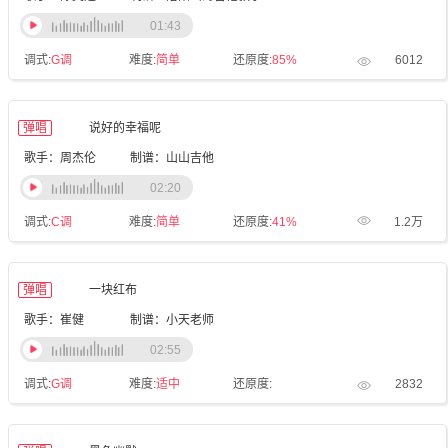
01:43
调式:
G调
难度:
简单
还原度:
85%
6012
弹唱
说好的幸福呢
歌手：周杰伦
制谱：山山吉他
02:20
调式:
C调
难度:
简单
还原度:
41%
1.2万
弹唱
一块红布
歌手：崔健
制谱：小天老师
02:55
调式:
G调
难度:
适中
还原度:
2832