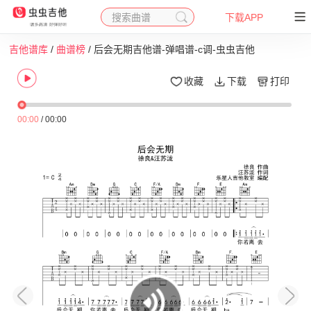
搜索曲谱
下载APP
吉他谱库
/
曲谱榜
/ 后会无期吉他谱-弹唱谱-c调-虫虫吉他
收藏
下载
打印
00:00
/
00:00