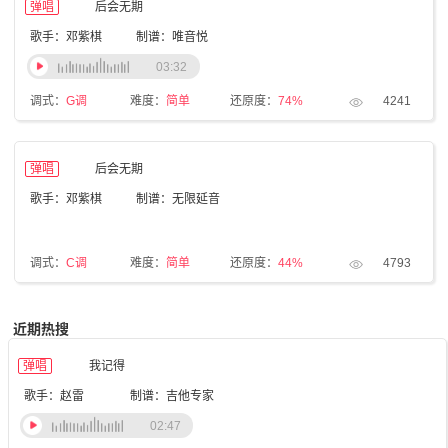
弹唱
后会无期
歌手：邓紫棋
制谱：唯音悦
03:32
调式：
G调
难度：
简单
还原度：
74%
4241
弹唱
后会无期
歌手：邓紫棋
制谱：无限延音
调式：
C调
难度：
简单
还原度：
44%
4793
近期热搜
弹唱
我记得
歌手：赵雷
制谱：吉他专家
02:47