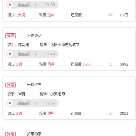
04:30
调式:
E大调
难度:
适中
还原度:
1.2万
弹唱
不要说话
歌手：陈奕迅
制谱：洛阳山海吉他教学
01:43
调式:
G调
难度:
简单
还原度:
85%
5992
弹唱
一块红布
歌手：崔健
制谱：小天老师
02:55
调式:
G调
难度:
适中
还原度:
2821
弹唱
如果的事