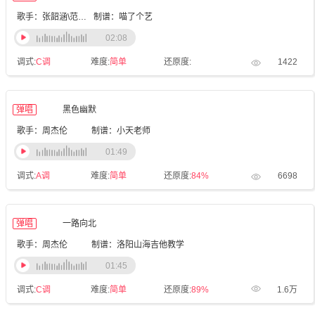
歌手：张韶涵\范玮琪
制谱：喵了个艺
02:08
调式:
C调
难度:
简单
还原度:
1422
弹唱
黑色幽默
歌手：周杰伦
制谱：小天老师
01:49
调式:
A调
难度:
简单
还原度:
84%
6698
弹唱
一路向北
歌手：周杰伦
制谱：洛阳山海吉他教学
01:45
调式:
C调
难度:
简单
还原度:
89%
1.6万