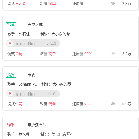
调式:
E大调
难度:
简单
还原度:
2.3万
指弹
天空之城
歌手：久石让
制谱：大小象的琴
04:13
调式:
C调
难度:
简单
还原度:
93%
3.2万
指弹
卡农
歌手：Johann Pachelbel
制谱：大小象的琴
04:51
调式:
C调
难度:
简单
还原度:
90%
8.5万
弹唱
至少还有你
歌手：林忆莲
制谱：德惠巴音琴行