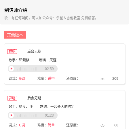
制谱师介绍
歌曲有任何疑问，可以加公众号：乐星人吉他教室 免费解答。
其他版本
弹唱
后会无期
歌手：邓紫棋
制谱：天涯
02:59
调式：
G调
难度：
适中
还原度：
209
弹唱
后会无期
歌手：徐良、汪苏泷
制谱：一起长大的约定
01:23
调式：
C调
难度：
简单
还原度：
68