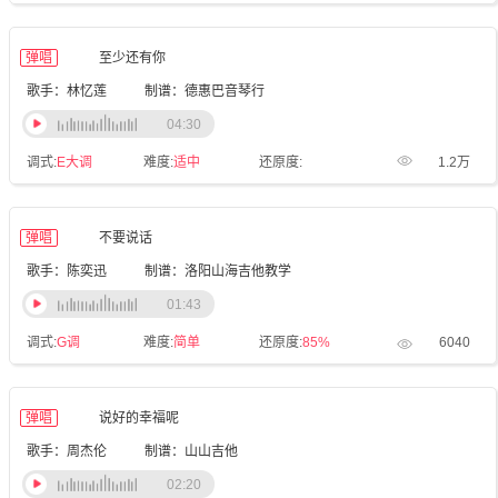
弹唱
至少还有你
歌手：林忆莲
制谱：德惠巴音琴行
04:30
调式:
E大调
难度:
适中
还原度:
1.2万
弹唱
不要说话
歌手：陈奕迅
制谱：洛阳山海吉他教学
01:43
调式:
G调
难度:
简单
还原度:
85%
6040
弹唱
说好的幸福呢
歌手：周杰伦
制谱：山山吉他
02:20