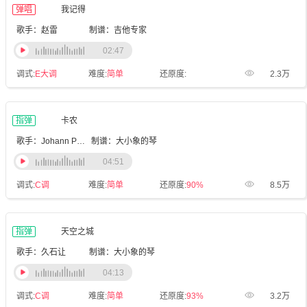
弹唱
我记得
歌手：赵雷
制谱：吉他专家
02:47
调式:
E大调
难度:
简单
还原度:
2.3万
指弹
卡农
歌手：Johann Pachelbel
制谱：大小象的琴
04:51
调式:
C调
难度:
简单
还原度:
90%
8.5万
指弹
天空之城
歌手：久石让
制谱：大小象的琴
04:13
调式:
C调
难度:
简单
还原度:
93%
3.2万