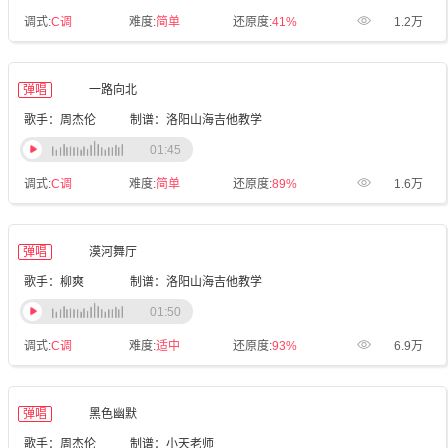
调式:
C调
难度:
简单
还原度:
41%
1.2万
弹唱
一路向北
歌手：周杰伦
制谱：洛阳山海吉他教学
01:45
调式:
C调
难度:
简单
还原度:
89%
1.6万
弹唱
漠河舞厅
歌手：柳爽
制谱：洛阳山海吉他教学
01:50
调式:
C调
难度:
适中
还原度:
93%
6.9万
弹唱
黑色幽默
歌手：周杰伦
制谱：小天老师