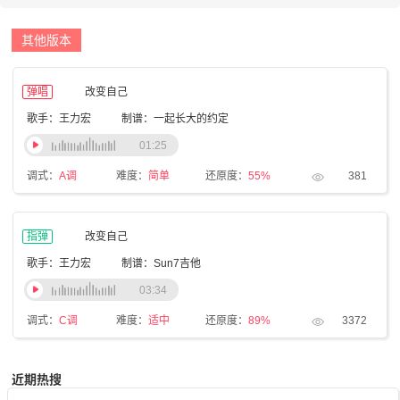
其他版本
弹唱
改变自己
歌手：王力宏
制谱：一起长大的约定
01:25
调式：
A调
难度：
简单
还原度：
55%
381
指弹
改变自己
歌手：王力宏
制谱：Sun7吉他
03:34
调式：
C调
难度：
适中
还原度：
89%
3372
近期热搜