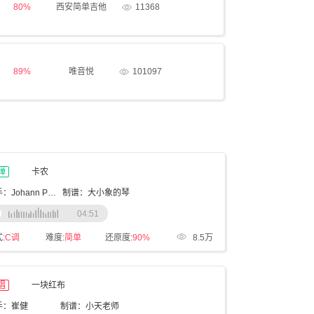
80%
西安简单吉他
11368
89%
唯音悦
101097
弹
卡农
歌手：Johann Pachelbel
制谱：大小象的琴
04:51
:
C调
难度:
简单
还原度:
90%
8.5万
唱
一块红布
手：崔健
制谱：小天老师