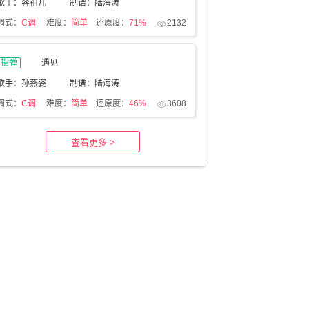
歌手：容祖儿
制谱：陆海涛
调式：
C调
难度：
简单
还原度：
71%
2132
指弹
遇见
歌手：孙燕姿
制谱：陆海涛
调式：
C调
难度：
简单
还原度：
46%
3608
查看更多 >