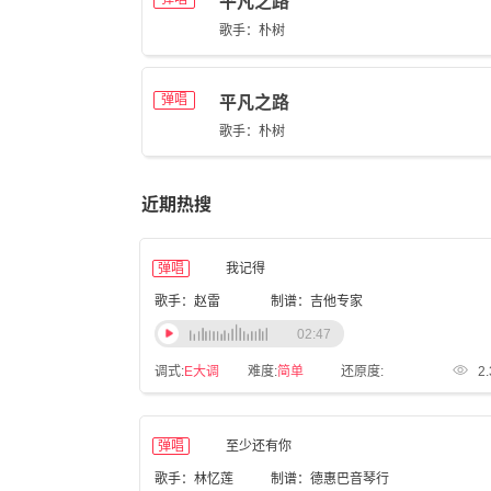
平凡之路
歌手：朴树
弹唱
平凡之路
歌手：朴树
近期热搜
弹唱
我记得
歌手：赵雷
制谱：吉他专家
02:47
调式:
E大调
难度:
简单
还原度:
2
弹唱
至少还有你
歌手：林忆莲
制谱：德惠巴音琴行