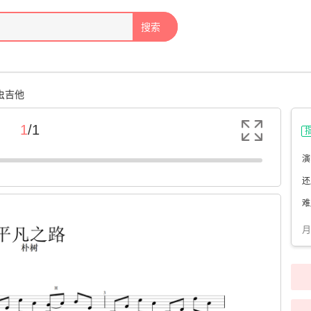
搜索
虫吉他
1
/
1
演
还
难
月