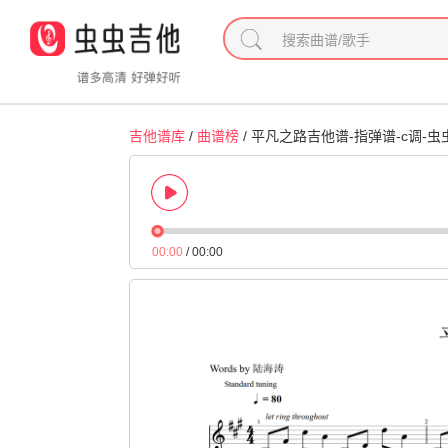
吉他谱库
/
曲谱榜
/ 平凡之路吉他谱-指弹谱-c调-虫
00:00
/
00:00