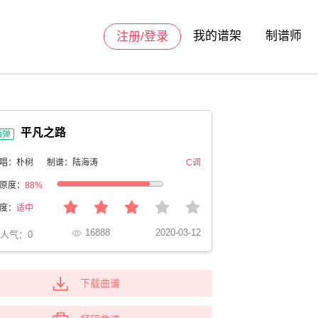
我的谱架
制谱师
注册/登录
平凡之路
指弹
唱：朴树
制谱：陆海涛
C调
原度：
88%
度：
适中
16888
2020-03-12
人气：
0
下载曲谱