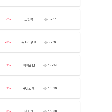
86%
董宏峰
5977
78%
我叫不紧张
7970
89%
山山吉他
17794
89%
中弦音乐
14030
88%
陆海涛
16888