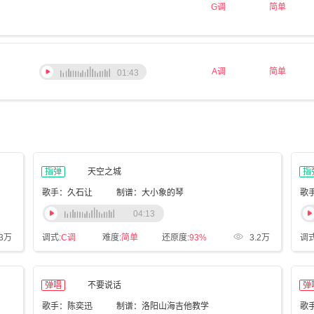
G调
简单
A调
简单
01:43
指弹
天空之城
指
歌手：久石让
制谱：大小象的琴
04:13
.3万
调式:
C调
难度:
简单
还原度:
93%
3.2万
调式
弹唱
不要说话
弹
歌手：陈奕迅
制谱：洛阳山海吉他教学
歌