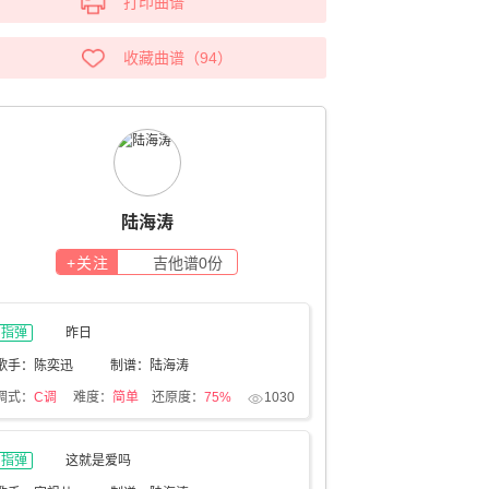
打印曲谱
收藏曲谱
（
94
）
陆海涛
+关注
吉他谱
0
份
指弹
昨日
歌手：陈奕迅
制谱：陆海涛
调式：
C调
难度：
简单
还原度：
75%
1030
指弹
这就是爱吗