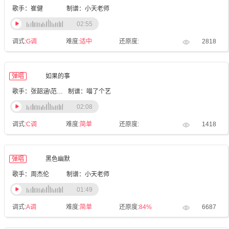
歌手：崔健
制谱：小天老师
02:55
调式:
G调
难度:
适中
还原度:
2818
弹唱
如果的事
歌手：张韶涵\范玮琪
制谱：喵了个艺
02:08
调式:
C调
难度:
简单
还原度:
1418
弹唱
黑色幽默
歌手：周杰伦
制谱：小天老师
01:49
调式:
A调
难度:
简单
还原度:
84%
6687