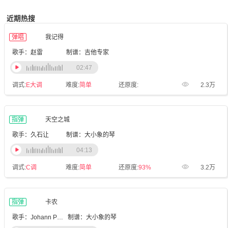
近期热搜
弹唱
我记得
歌手：赵雷
制谱：吉他专家
02:47
调式:
E大调
难度:
简单
还原度:
2.3万
指弹
天空之城
歌手：久石让
制谱：大小象的琴
04:13
调式:
C调
难度:
简单
还原度:
93%
3.2万
指弹
卡农
歌手：Johann Pachelbel
制谱：大小象的琴