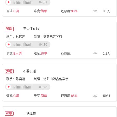
04:51
调式:
C调
难度:
简单
还原度:
90%
8.5万
弹唱
至少还有你
歌手：林忆莲
制谱：德惠巴音琴行
04:30
调式:
E大调
难度:
适中
还原度:
1.2万
弹唱
不要说话
歌手：陈奕迅
制谱：洛阳山海吉他教学
01:43
调式:
G调
难度:
简单
还原度:
85%
5981
弹唱
一块红布