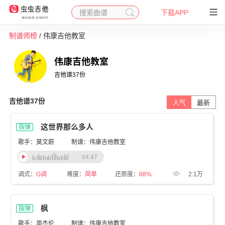
搜索曲谱
下载APP
制谱师榜
/ 伟康吉他教室
伟康吉他教室
吉他谱
37
份
吉他谱
37
份
人气
最新
这世界那么多人
指弹
歌手：莫文蔚
制谱：伟康吉他教室
04:47
调式：
G调
难度：
简单
还原度：
88%
2.1万
枫
指弹
歌手：周杰伦
制谱：伟康吉他教室