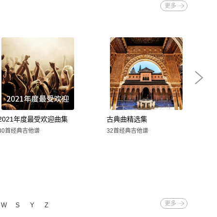
更多
2021年度最受欢迎曲集
古典曲精选集
久石让动
30首经典吉他谱
32首经典吉他谱
20首经典
更多
W
S
Y
Z