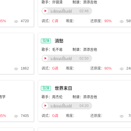
歌手：许镜清
制谱：添添吉他
02:46
85%
4720
调式：
C调
难度：
还原度：
90%
58
消愁
指弹
歌手：毛不易
制谱：添添吉他
02:50
1862
调式：
G调
难度：
还原度：
90%
24
世界末日
指弹
教学
歌手：周杰伦
制谱：添添吉他
04:20
85%
7405
调式：
G调
难度：
还原度：
7