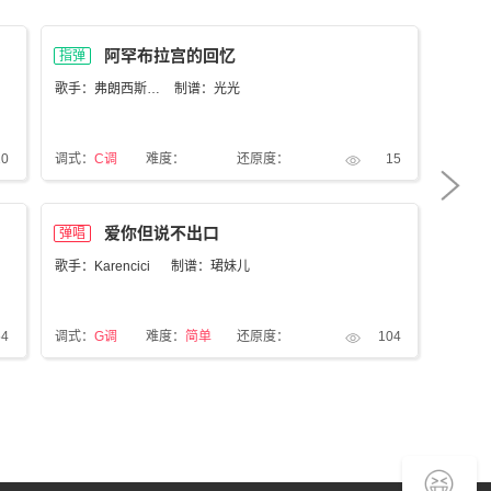
阿罕布拉宫的回忆
指弹
指弹
歌手：弗朗西斯科·泰雷
制谱：光光
10
调式：
C调
难度：
还原度：
15
调式：
G
爱你但说不出口
弹唱
弹唱
歌手：Karencici
制谱：珺妹儿
歌手：
54
调式：
G调
难度：
简单
还原度：
104
调式：
C