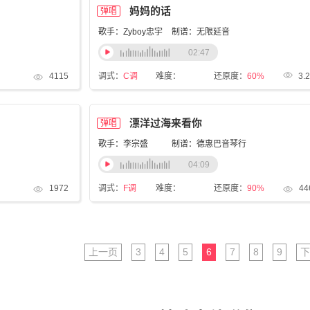
妈妈的话
弹唱
歌手：Zyboy忠宇
制谱：无限延音
02:47
4115
调式：
C调
难度：
还原度：
60%
3.
漂洋过海来看你
弹唱
歌手：李宗盛
制谱：德惠巴音琴行
04:09
1972
调式：
F调
难度：
还原度：
90%
44
上一页
3
4
5
6
7
8
9