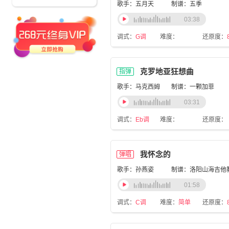
歌手：五月天
制谱：五季
03:38
调式：
G调
难度：
还原度：
克罗地亚狂想曲
指弹
歌手：马克西姆
制谱：一颗加菲
03:31
调式：
Eb调
难度：
还原度：
我怀念的
弹唱
歌手：孙燕姿
制谱：洛阳山海吉他
01:58
调式：
C调
难度：
简单
还原度：