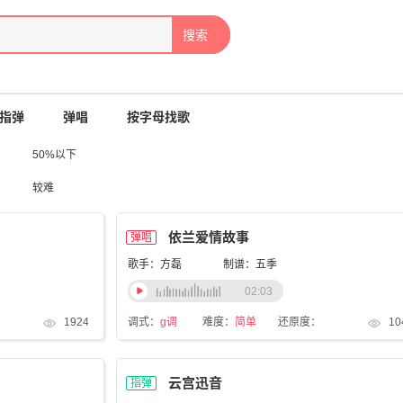
搜索
指弹
弹唱
按字母找歌
50%以下
较难
依兰爱情故事
弹唱
歌手：方磊
制谱：五季
02:03
1924
调式：
g调
难度：
简单
还原度：
10
云宫迅音
指弹