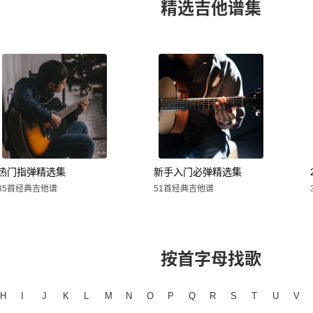
精选吉他谱集
热门指弹精选集
新手入门必弹精选集
35首经典吉他谱
51首经典吉他谱
按首字母找歌
H
I
J
K
L
M
N
O
P
Q
R
S
T
U
V