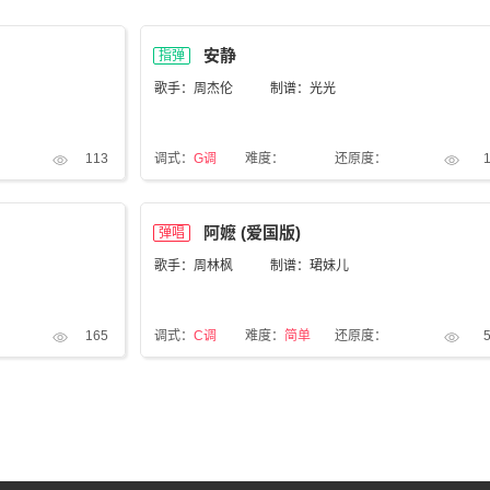
安静
指弹
歌手：周杰伦
制谱：光光
113
调式：
G调
难度：
还原度：
阿嬷 (爱国版)
弹唱
歌手：周林枫
制谱：珺妹儿
165
调式：
C调
难度：
简单
还原度：