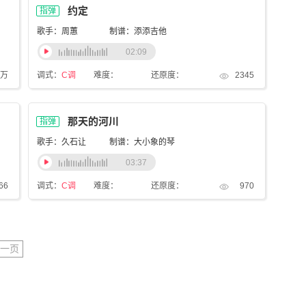
约定
指弹
歌手：周蕙
制谱：添添吉他
02:09
2万
调式：
C调
难度：
还原度：
2345
那天的河川
指弹
歌手：久石让
制谱：大小象的琴
03:37
66
调式：
C调
难度：
还原度：
970
下一页