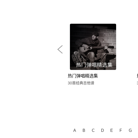
热门弹唱精选集
30首经典吉他谱
A
B
C
D
E
F
G