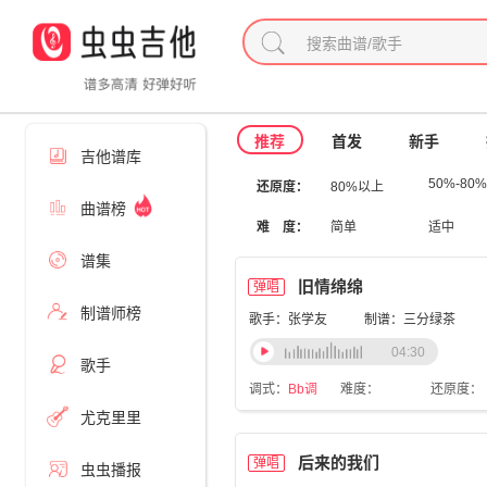
推荐
首发
新手
吉他谱库
50%-80%
还原度：
80%以上
曲谱榜
难 度：
简单
适中
谱集
旧情绵绵
弹唱
制谱师榜
歌手：张学友
制谱：三分绿茶
04:30
歌手
调式：
Bb调
难度：
还原度：
尤克里里
后来的我们
弹唱
虫虫播报