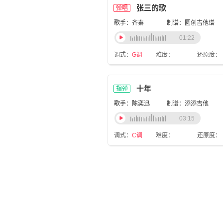
张三的歌
弹唱
歌手：齐秦
制谱：圆创吉他谱
01:22
调式：
G调
难度：
还原度：
十年
指弹
歌手：陈奕迅
制谱：添添吉他
03:15
调式：
C调
难度：
还原度：