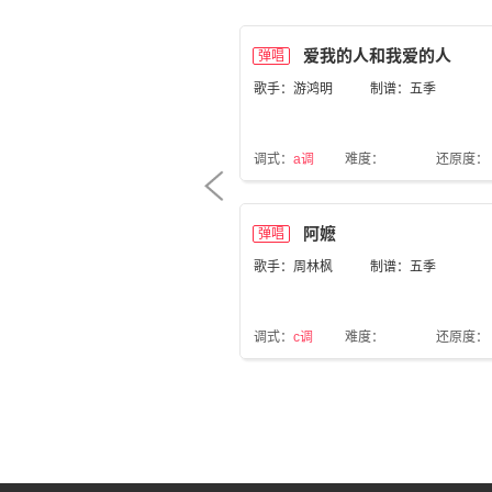
爱我的人和我爱的人
弹唱
歌手：游鸿明
制谱：五季
调式：
a调
难度：
还原度：
阿嬷
弹唱
歌手：周林枫
制谱：五季
调式：
c调
难度：
还原度：