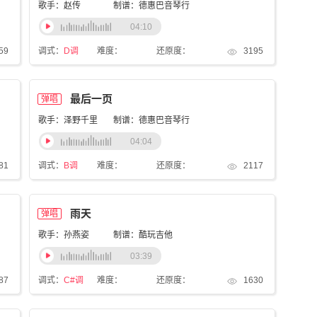
歌手：赵传
制谱：德惠巴音琴行
04:10
59
调式：
D调
难度：
还原度：
3195
最后一页
弹唱
歌手：泽野千里
制谱：德惠巴音琴行
04:04
81
调式：
B调
难度：
还原度：
2117
雨天
弹唱
歌手：孙燕姿
制谱：酷玩吉他
03:39
87
调式：
C#调
难度：
还原度：
1630