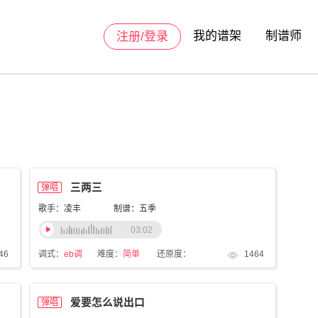
我的谱架
制谱师
注册/登录
三两三
弹唱
歌手：凌丰
制谱：五季
03:02
46
调式：
eb调
难度：
简单
还原度：
1464
爱要怎么说出口
弹唱