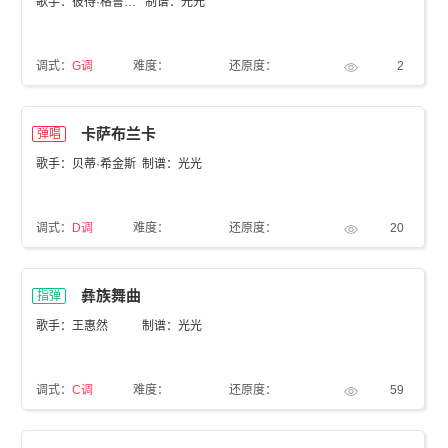
歌手：彼得·格鲁波基
制谱：光光
调式：
G调
难度：
还原度：
2
卡萨布兰卡
弹唱
歌手：贝蒂·希金斯
制谱：光光
调式：
D调
难度：
还原度：
20
彝族舞曲
指弹
歌手：王惠然
制谱：光光
调式：
C调
难度：
还原度：
59