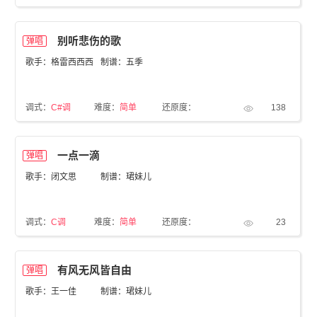
别听悲伤的歌
弹唱
歌手：格雷西西西
制谱：五季
调式：
C#调
难度：
简单
还原度：
138
一点一滴
弹唱
歌手：闭文思
制谱：珺妹儿
调式：
C调
难度：
简单
还原度：
23
有风无风皆自由
弹唱
歌手：王一佳
制谱：珺妹儿