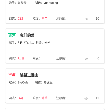
歌手：许晰晰
制谱：yuebuding
调式：
C调
难度：
简单
还原度：
10
我们的爱
指弹
歌手：FIR（飞儿乐团）
制谱：光光
调式：
Ab调
难度：
还原度：
6
眺望过远山
弹唱
歌手：BigCole
制谱：师渡尘
调式：
D调
难度：
简单
还原度：
12