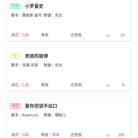
小罗曼史
指弹
歌手：路易斯·娃可
制谱：光光
调式：
G调
难度：
还原度：
14
奔放的旋律
总
歌手：托德·邓肯
制谱：光光
调式：
C调
难度：
还原度：
9
爱你但说不出口
弹唱
歌手：Karencici
制谱：珺妹儿
调式：
G调
难度：
简单
还原度：
105