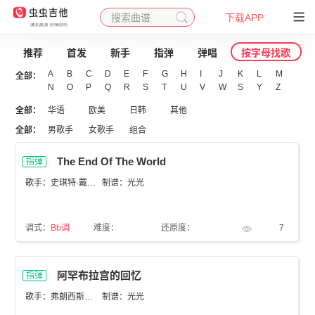
搜索曲谱
下载APP
推荐
首发
新手
指弹
弹唱
按字母找歌
A
B
C
D
E
F
G
H
I
J
K
L
M
全部：
N
O
P
Q
R
S
T
U
V
W
S
Y
Z
全部：
华语
欧美
日韩
其他
全部：
男歌手
女歌手
组合
The End Of The World
指弹
歌手：史琪特·戴维丝
制谱：光光
调式：
Bb调
难度：
还原度：
7
阿罕布拉宫的回忆
指弹
歌手：弗朗西斯科·泰雷
制谱：光光