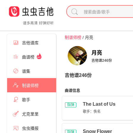
制谱师榜
/ 月亮
吉他谱库
月亮
曲谱榜
吉他谱
246
份
谱集
吉他谱
246
份
制谱师榜
曲谱信息
歌手
The Last of Us
指弹
歌手：佚名
尤克里里
虫虫播报
Snow Flower
指弹