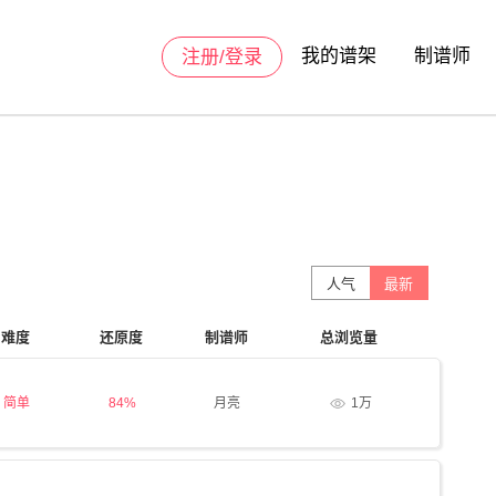
我的谱架
制谱师
注册/登录
人气
最新
难度
还原度
制谱师
总浏览量
简单
84%
月亮
1万