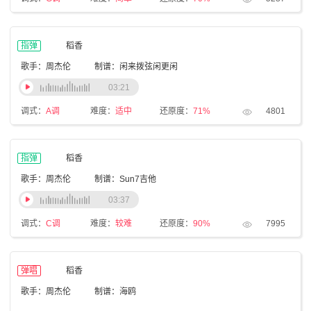
指弹
稻香
歌手：周杰伦
制谱：闲来拨弦闲更闲
03:21
调式：
A调
难度：
适中
还原度：
71%
4801
指弹
稻香
歌手：周杰伦
制谱：Sun7吉他
03:37
调式：
C调
难度：
较难
还原度：
90%
7995
弹唱
稻香
歌手：周杰伦
制谱：海鸥