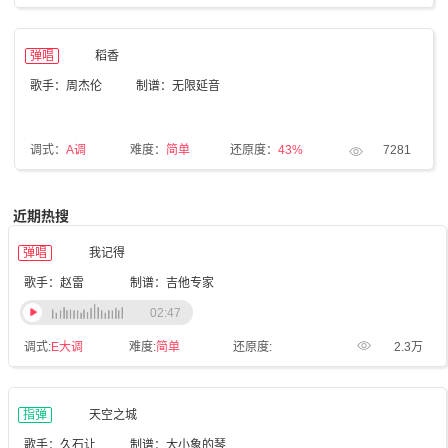
弹唱
稻香
歌手：周杰伦
制谱：无限延音
调式：
A调
难度：
简单
还原度：
43%
7281
近期热搜
弹唱
我记得
歌手：赵雷
制谱：吉他专家
02:47
调式:
E大调
难度:
简单
还原度:
2.3万
指弹
天空之城
歌手：久石让
制谱：大小象的琴