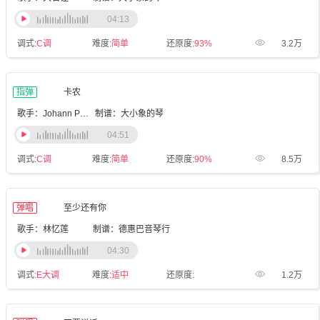
04:13
调式:
C调
难度:
简单
还原度:
93%
3.2万
指弹
卡农
歌手：Johann Pachelbel
制谱：大小象的琴
04:51
调式:
C调
难度:
简单
还原度:
90%
8.5万
弹唱
至少还有你
歌手：林忆莲
制谱：德惠巴音琴行
04:30
调式:
E大调
难度:
适中
还原度:
1.2万