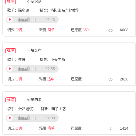
弹唱
不要说话
歌手：陈奕迅
制谱：洛阳山海吉他教学
01:43
调式:
G调
难度:
简单
还原度:
85%
6008
弹唱
一块红布
歌手：崔健
制谱：小天老师
02:55
调式:
G调
难度:
适中
还原度:
2828
弹唱
如果的事
歌手：张韶涵\范玮琪
制谱：喵了个艺
02:08
调式:
C调
难度:
简单
还原度:
1424