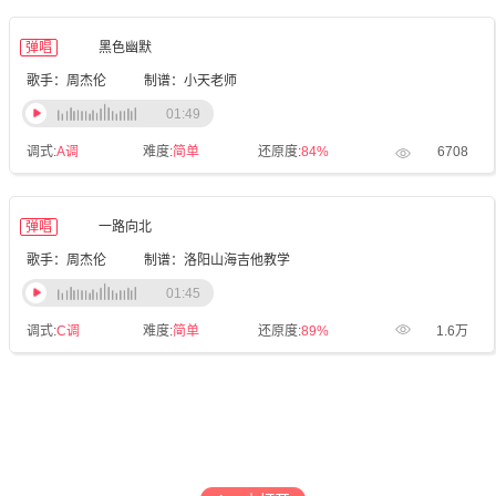
弹唱
黑色幽默
歌手：周杰伦
制谱：小天老师
01:49
调式:
A调
难度:
简单
还原度:
84%
6708
弹唱
一路向北
歌手：周杰伦
制谱：洛阳山海吉他教学
01:45
调式:
C调
难度:
简单
还原度:
89%
1.6万