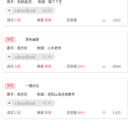
歌手：张韶涵\范玮琪
制谱：喵了个艺
02:08
调式:
C调
难度:
简单
还原度:
1421
弹唱
黑色幽默
歌手：周杰伦
制谱：小天老师
01:49
调式:
A调
难度:
简单
还原度:
84%
6690
弹唱
一路向北
歌手：周杰伦
制谱：洛阳山海吉他教学
01:45
调式:
C调
难度:
简单
还原度:
89%
1.6万