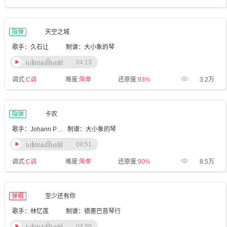
指弹
天空之城
歌手：久石让
制谱：大小象的琴
04:13
调式:
C调
难度:
简单
还原度:
93%
3.2万
指弹
卡农
歌手：Johann Pachelbel
制谱：大小象的琴
04:51
调式:
C调
难度:
简单
还原度:
90%
8.5万
弹唱
至少还有你
歌手：林忆莲
制谱：德惠巴音琴行
04:30