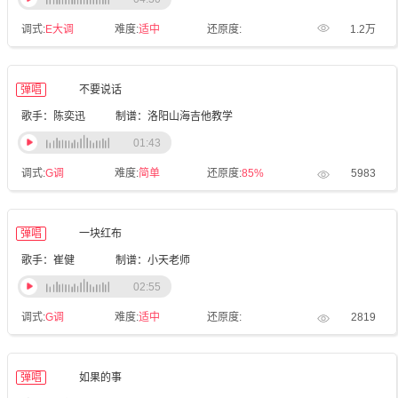
调式:
E大调
难度:
适中
还原度:
1.2万
弹唱
不要说话
歌手：陈奕迅
制谱：洛阳山海吉他教学
01:43
调式:
G调
难度:
简单
还原度:
85%
5983
弹唱
一块红布
歌手：崔健
制谱：小天老师
02:55
调式:
G调
难度:
适中
还原度:
2819
弹唱
如果的事