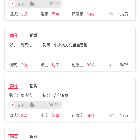
02:12
调式：
C调
难度：
简单
还原度：
44%
5.2万
弹唱
稻香
歌手：周杰伦
制谱：小小凤尤克里里吉他
调式：
G调
难度：
适中
还原度：
89%
5476
弹唱
稻香
歌手：周杰伦
制谱：吉他专家
00:39
调式：
G调
难度：
简单
还原度：
56%
4.7万
弹唱
稻香