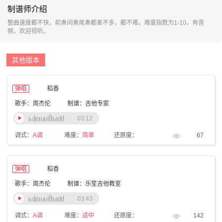
制谱师介绍
整曲速度都不快，前奏间奏尾奏都差不多，都不难。难度指数为1-10，有音
频，欢迎视听。
其他版本
弹唱
稻香
歌手：周杰伦
制谱：吉他专家
03:12
调式：
A调
难度：
简单
还原度：
67
弹唱
稻香
歌手：周杰伦
制谱：乐笙吉他教室
03:43
调式：
A调
难度：
适中
还原度：
142