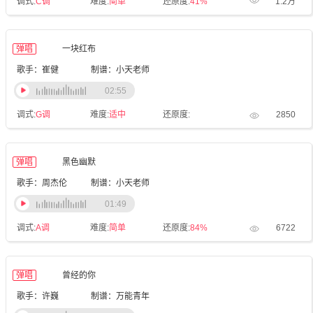
调式:
C调
难度:
简单
还原度:
41%
1.2万
弹唱
一块红布
歌手：崔健
制谱：小天老师
02:55
调式:
G调
难度:
适中
还原度:
2850
弹唱
黑色幽默
歌手：周杰伦
制谱：小天老师
01:49
调式:
A调
难度:
简单
还原度:
84%
6722
弹唱
曾经的你
歌手：许巍
制谱：万能青年