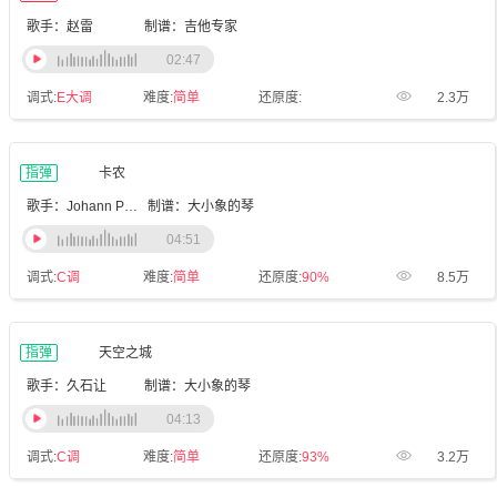
歌手：赵雷
制谱：吉他专家
02:47
调式:
E大调
难度:
简单
还原度:
2.3万
指弹
卡农
歌手：Johann Pachelbel
制谱：大小象的琴
04:51
调式:
C调
难度:
简单
还原度:
90%
8.5万
指弹
天空之城
歌手：久石让
制谱：大小象的琴
04:13
调式:
C调
难度:
简单
还原度:
93%
3.2万