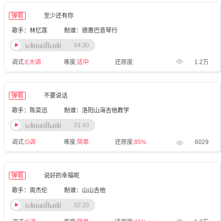
弹唱
至少还有你
歌手：林忆莲
制谱：德惠巴音琴行
04:30
调式:
E大调
难度:
适中
还原度:
1.2万
弹唱
不要说话
歌手：陈奕迅
制谱：洛阳山海吉他教学
01:43
调式:
G调
难度:
简单
还原度:
85%
6029
弹唱
说好的幸福呢
歌手：周杰伦
制谱：山山吉他
02:20