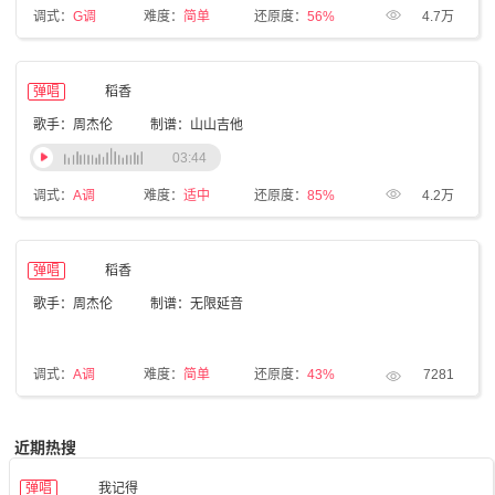
调式：
G调
难度：
简单
还原度：
56%
4.7万
弹唱
稻香
歌手：周杰伦
制谱：山山吉他
03:44
调式：
A调
难度：
适中
还原度：
85%
4.2万
弹唱
稻香
歌手：周杰伦
制谱：无限延音
调式：
A调
难度：
简单
还原度：
43%
7281
近期热搜
弹唱
我记得