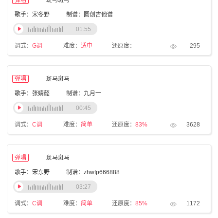
弹唱
斑马斑马
歌手：宋冬野
制谱：圆创吉他谱
01:55
调式：
G调
难度：
适中
还原度：
295
弹唱
斑马斑马
歌手：张婧懿
制谱：九月一
00:45
调式：
C调
难度：
简单
还原度：
83%
3628
弹唱
斑马斑马
歌手：宋东野
制谱：zhwfp666888
03:27
调式：
C调
难度：
简单
还原度：
85%
1172