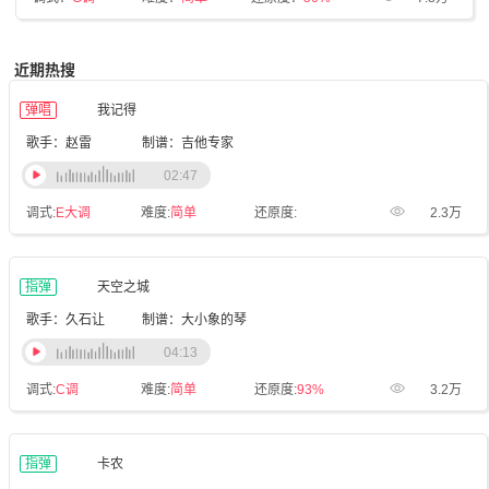
近期热搜
弹唱
我记得
歌手：赵雷
制谱：吉他专家
02:47
调式:
E大调
难度:
简单
还原度:
2.3万
指弹
天空之城
歌手：久石让
制谱：大小象的琴
04:13
调式:
C调
难度:
简单
还原度:
93%
3.2万
指弹
卡农