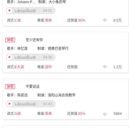
歌手：Johann Pachelbel
制谱：大小象的琴
04:51
调式:
C调
难度:
简单
还原度:
90%
8.5万
弹唱
至少还有你
歌手：林忆莲
制谱：德惠巴音琴行
04:30
调式:
E大调
难度:
适中
还原度:
1.2万
弹唱
不要说话
歌手：陈奕迅
制谱：洛阳山海吉他教学
01:43
调式:
G调
难度:
简单
还原度:
85%
5984