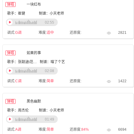
弹唱
一块红布
歌手：崔健
制谱：小天老师
02:55
调式:
G调
难度:
适中
还原度:
2821
弹唱
如果的事
歌手：张韶涵\范玮琪
制谱：喵了个艺
02:08
调式:
C调
难度:
简单
还原度:
1422
弹唱
黑色幽默
歌手：周杰伦
制谱：小天老师
01:49
调式:
A调
难度:
简单
还原度:
84%
6694