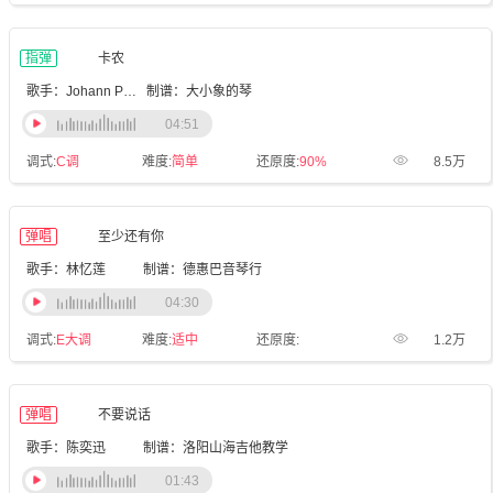
指弹
卡农
歌手：Johann Pachelbel
制谱：大小象的琴
04:51
调式:
C调
难度:
简单
还原度:
90%
8.5万
弹唱
至少还有你
歌手：林忆莲
制谱：德惠巴音琴行
04:30
调式:
E大调
难度:
适中
还原度:
1.2万
弹唱
不要说话
歌手：陈奕迅
制谱：洛阳山海吉他教学
01:43