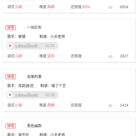
调式:
G调
难度:
简单
还原度:
85%
6004
弹唱
一块红布
歌手：崔健
制谱：小天老师
02:55
调式:
G调
难度:
适中
还原度:
2827
弹唱
如果的事
歌手：张韶涵\范玮琪
制谱：喵了个艺
02:08
调式:
C调
难度:
简单
还原度:
1424
弹唱
黑色幽默
歌手：周杰伦
制谱：小天老师