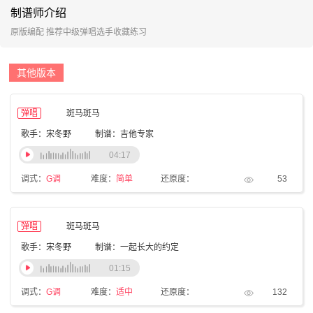
制谱师介绍
原版编配 推荐中级弹唱选手收藏练习
其他版本
弹唱
斑马斑马
歌手：宋冬野
制谱：吉他专家
04:17
调式：
G调
难度：
简单
还原度：
53
弹唱
斑马斑马
歌手：宋冬野
制谱：一起长大的约定
01:15
调式：
G调
难度：
适中
还原度：
132