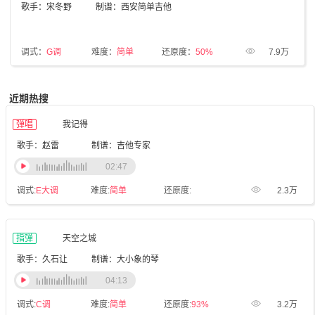
歌手：宋冬野
制谱：西安简单吉他
调式：
G调
难度：
简单
还原度：
50%
7.9万
近期热搜
弹唱
我记得
歌手：赵雷
制谱：吉他专家
02:47
调式:
E大调
难度:
简单
还原度:
2.3万
指弹
天空之城
歌手：久石让
制谱：大小象的琴
04:13
调式:
C调
难度:
简单
还原度:
93%
3.2万