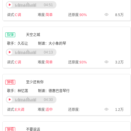
04:51
调式:
C调
难度:
简单
还原度:
90%
8.5万
指弹
天空之城
歌手：久石让
制谱：大小象的琴
04:13
调式:
C调
难度:
简单
还原度:
93%
3.2万
弹唱
至少还有你
歌手：林忆莲
制谱：德惠巴音琴行
04:30
调式:
E大调
难度:
适中
还原度:
1.2万
弹唱
不要说话