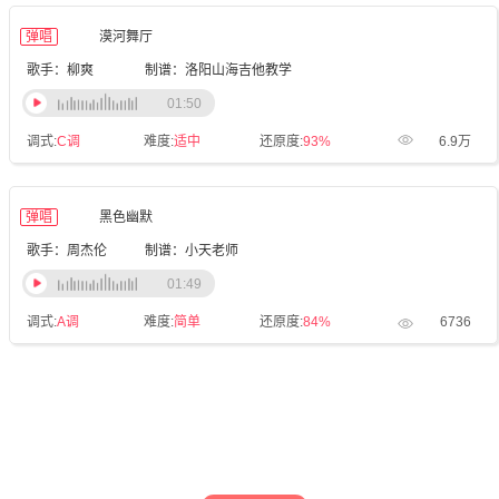
弹唱
漠河舞厅
歌手：柳爽
制谱：洛阳山海吉他教学
01:50
调式:
C调
难度:
适中
还原度:
93%
6.9万
弹唱
黑色幽默
歌手：周杰伦
制谱：小天老师
01:49
调式:
A调
难度:
简单
还原度:
84%
6736