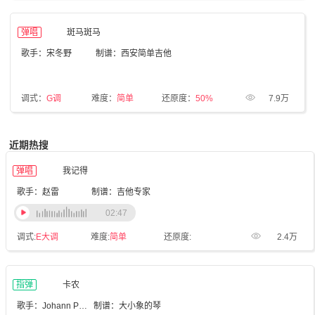
弹唱
斑马斑马
歌手：宋冬野
制谱：西安简单吉他
调式：
G调
难度：
简单
还原度：
50%
7.9万
近期热搜
弹唱
我记得
歌手：赵雷
制谱：吉他专家
02:47
调式:
E大调
难度:
简单
还原度:
2.4万
指弹
卡农
歌手：Johann Pachelbel
制谱：大小象的琴